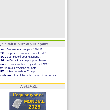
Ça a fait le buzz depuis 7 jours
Real
: Diomandé arrive pour 140 M€ !
PSG
: Dupraz se prononce pour la LdC
PSG
: c'est bouclé pour Akliouche !
PSG
: le Barça fixe son prix pour Torres
Barça
: Torres souhaite rejoindre le PSG !
OM
: le retour d'Adidas est acté
FIFA
: Infantino sollicite Trump
Bordeaux
: des clubs de N1 montent au créneau
Argentine
: quand Medina recadre... sa mère
Real
: le démenti de Leipzig pour Diomandé
A SUIVRE
L'equipe type de
MONDIAL
2026