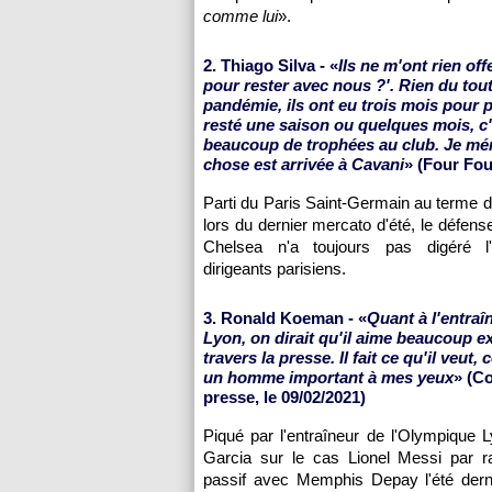
comme lui
».
2. Thiago Silva - «
Ils ne m'ont rien of
pour rester avec nous ?'. Rien du tout.
pandémie, ils ont eu trois mois pour p
resté une saison ou quelques mois, c'e
beaucoup de trophées au club. Je mér
chose est arrivée à Cavani
» (Four Fou
Parti du Paris Saint-Germain au terme d
lors du dernier mercato d'été, le défens
Chelsea n'a toujours pas digéré l'
dirigeants parisiens.
3. Ronald Koeman - «
Quant à l'entraî
Lyon, on dirait qu'il aime beaucoup ex
travers la presse. Il fait ce qu'il veut, 
un homme important à mes yeux
» (C
presse, le 09/02/2021)
Piqué par l'entraîneur de l'Olympique 
Garcia sur le cas Lionel Messi par r
passif avec Memphis Depay l'été derni