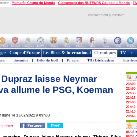
etenir :
Palmarès Coupe du Monde
-
Classement des BUTEURS Coupe du Monde
-
TA
emplacement publicitaire
n Utd
Arsenal
Liverpool
ManCity
Barca
Real
Atletico
Milan
Juve
Inter
Naples
ger
Coupe d'Europe
Les Bleus & International
Chroniques
TV
+
erts
|
Baromètre
|
Débat du Jeudi
|
Portraits
|
TOP Déclarations
|
Interview
: Dupraz laisse Neymar
23h09
ilva allume le PSG, Koeman
22h50
22h35
22h18
22h00
21h42
21h10
 ligne: le
13/02/2021
à
09h03
20h46
20h30
Tweet
20h01
mprimer
19h18
05/08
19h09
 semaine, Dupraz laisse Neymar pleurer, Thiago Silva
06/08