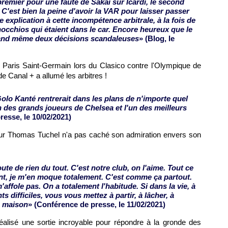
remier pour une faute de Sakai sur Icardi, le second
C'est bien la peine d'avoir la VAR pour laisser passer
 explication à cette incompétence arbitrale, à la fois de
nocchios qui étaient dans le car. Encore heureux que le
quand même deux décisions scandaleuses
» (Blog, le
e Paris Saint-Germain lors du Clasico contre l'Olympique de
de Canal + a allumé les arbitres !
olo Kanté rentrerait dans les plans de n'importe quel
un des grands joueurs de Chelsea et l'un des meilleurs
resse, le 10/02/2021)
eur Thomas Tuchel n'a pas caché son admiration envers son
oute de rien du tout. C'est notre club, on l'aime. Tout ce
ment, je m'en moque totalement. C'est comme ça partout.
affole pas. On a totalement l'habitude. Si dans la vie, à
s difficiles, vous vous mettez à partir, à lâcher, à
la maison
» (Conférence de presse, le 11/02/2021)
éalisé une sortie incroyable pour répondre à la gronde des