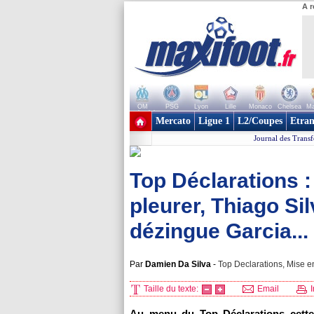
A r
OM
PSG
Lyon
Lille
Monaco
Chelsea
Ma
+ de clubs
Mercato
Ligue 1
L2/Coupes
Etran
Journal des Transf
Top Déclarations 
pleurer, Thiago S
dézingue Garcia...
Par
Damien Da Silva
-
Top Declarations, Mise en
Taille du texte:
Email
I
Au menu du Top Déclarations cette