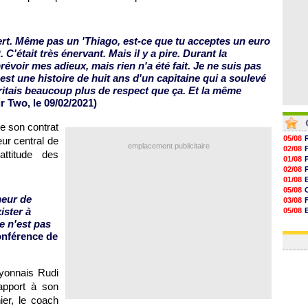
fert. Même pas un 'Thiago, est-ce que tu acceptes un euro
 C'était très énervant. Mais il y a pire. Durant la
révoir mes adieux, mais rien n'a été fait. Je ne suis pas
st une histoire de huit ans d'un capitaine qui a soulevé
itais beaucoup plus de respect que ça. Et la même
r Two, le 09/02/2021)
e son contrat
05/08
eur central de
emplacement publicitaire
02/08
attitude des
01/08
02/08
01/08
05/08
neur de
03/08
ister à
05/08
03/08
ce n'est pas
03/08
onférence de
Lyonnais Rudi
apport à son
er, le coach