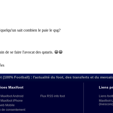
t (100% Football) : l'actualité du foot, des transferts et du mercat
ices Maxifoot
Liens pr
 Maxifoot Android
Flux RSS info foot
Liens foot
 Maxifoot iPhone
Maxifoot-
(livescore
web Mobile
x de consentement