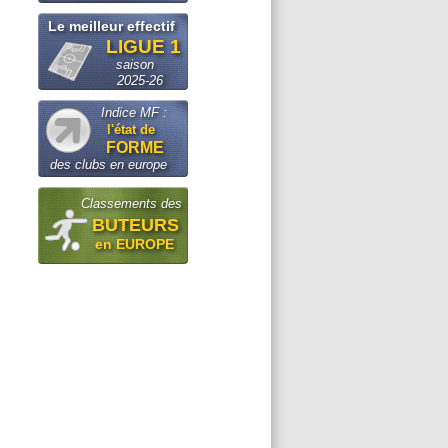
Le meilleur effectif
LIGUE 1
saison
2025-26
Indice MF :
l'état de
FORME
des clubs en europe
Classements des
BUTEURS
en EUROPE