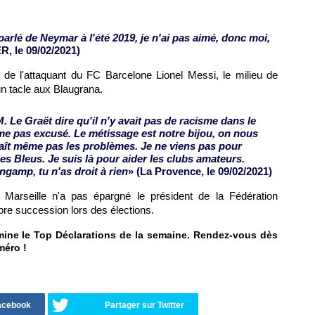
arlé de Neymar à l'été 2019, je n'ai pas aimé, donc moi,
R, le 09/02/2021)
r de l'attaquant du FC Barcelone Lionel Messi, le milieu de
un tacle aux Blaugrana.
. Le Graët dire qu'il n'y avait pas de racisme dans le
même pas excusé. Le métissage est notre bijou, on nous
naît même pas les problèmes. Je ne viens pas pour
s Bleus. Je suis là pour aider les clubs amateurs.
ngamp, tu n'as droit à rien
» (La Provence, le 09/02/2021)
 Marseille n'a pas épargné le président de la Fédération
pre succession lors des élections.
rmine le Top Déclarations de la semaine. Rendez-vous dès
méro !
Facebook
Partager sur Twitter