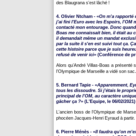
des Blaugrana s'est lâché !
4. Olivier Ntcham - «
On m'a rapporté 
j'ai fini l'Euro avec les Espoirs, l'OM 
contacté mon entourage. Donc quand mo
Boas me connaissait bien, il était au 
il demandait même un mandat exclusif 
par la suite il s'en est suivi tout ça. 
cette histoire parce que je suis heure
refusé de venir ici
» (Conférence de pre
Alors qu'André Villas-Boas a présenté sa
l'Olympique de Marseille a vidé son sa
5. Bernard Tapie - «
Apparemment, Eyra
tous les dissoudre. Si j'étais le propri
principal de l'OM, au caractère uniq
gâcher ça ?
» (L'Equipe, le 06/02/2021)
L'ancien boss de l'Olympique de Marsei
phocéen Jacques-Henri Eyraud à partir.
6. Pierre Ménès - «
Il faudra qu'on m'