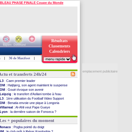
BLEAU PHASE FINALE Coupe du Monde
Résultats
Bayern
Dortmund
Classements
Calendriers
s
|
36 de Maxifoot
|
emplacement publicitaire
Actu et transferts 24h/24
L3
: Caen premier leader
OM
: Højbjerg, son agent maintient le suspense
OM
: Gouiri évoque son avenir
Leipzig
: le transfert d'Asllani tombe à l'eau
L3
: 1ère utilisation du Football Video Support
OM
: Benatia envoie une pique à Longoria
Villarreal
: Al-Ahli veut Pape Gueye
Lyon
: la dernière saison de Fonseca ?
OM
: un nouveau prétendant pour Højbjerg
Les + populaires du moment
Brest
: un gardien norvégien en approche ?
OM
: McCourt a versé 120 M€ en 2026
Monaco
: Pogba pointé du doigt
PSG
: 4 retours dans le groupe face à Man Utd ...
OM
: le club prêt à libérer Kondogbia ?