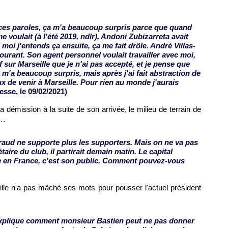
ces paroles, ça m'a beaucoup surpris parce que quand
me voulait (à l'été 2019, ndlr), Andoni Zubizarreta avait
i j'entends ça ensuite, ça me fait drôle. André Villas-
courant. Son agent personnel voulait travailler avec moi,
sur Marseille que je n'ai pas accepté, et je pense que
Ça m'a beaucoup surpris, mais après j'ai fait abstraction de
ux de venir à Marseille. Pour rien au monde j'aurais
sse, le 09/02/2021)
 démission à la suite de son arrivée, le milieu de terrain de
c…
ud ne supporte plus les supporters. Mais on ne va pas
étaire du club, il partirait demain matin. Le capital
ue en France, c'est son public. Comment pouvez-vous
lle n'a pas mâché ses mots pour pousser l'actuel président
explique comment monsieur Bastien peut ne pas donner