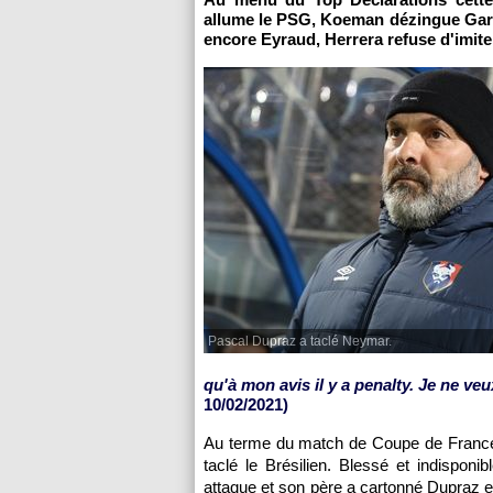
allume le PSG, Koeman dézingue Garci
encore Eyraud, Herrera refuse d'imit
Pascal Dupraz a taclé Neymar.
qu'à mon avis il y a penalty. Je ne veu
10/02/2021)
Au terme du match de Coupe de France c
taclé le Brésilien. Blessé et indisponi
attaque et son père a cartonné Dupraz en