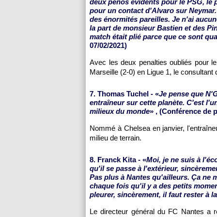
deux pénos évidents pour le PSG, le p
pour un contact d'Alvaro sur Neymar. 
des énormités pareilles. Je n'ai aucune
la part de monsieur Bastien et des Pi
match était plié parce que ce sont 
07/02/2021)
Avec les deux penalties oubliés pour l
Marseille (2-0) en Ligue 1, le consultant 
7. Thomas Tuchel - «
Je pense que N'G
entraîneur sur cette planète. C'est l'
milieux du monde
» , (Conférence de p
Nommé à Chelsea en janvier, l'entraîn
milieu de terrain.
8. Franck Kita - «
Moi, je ne suis à l'éc
qu'il se passe à l'extérieur, sincère
Pas plus à Nantes qu'ailleurs. Ça ne m'
chaque fois qu'il y a des petits moment
pleurer, sincèrement, il faut rester à 
Le directeur général du FC Nantes a r