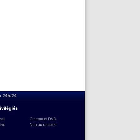
o 24h/24
ivilégiés
ball
Cinema et DVD
Live
Non au racisme
)