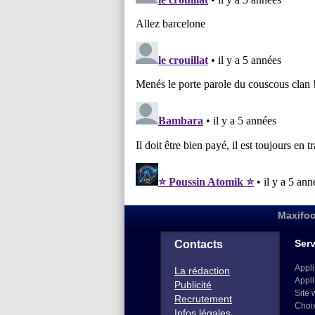
Maxifoo
Serv
Contacts
Appli
La rédaction
Appli
Publicité
Site 
Recrutement
Choi
Infos légales