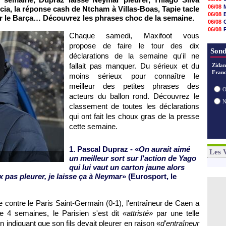
18h48
06/08
a, la réponse cash de Ntcham à Villas-Boas, Tapie tacle
18h37
06/08
er le Barça… Découvrez les phrases choc de la semaine.
18h29
06/08
17h58
06/08
17h46
Chaque samedi, Maxifoot vous
06/08
17h32
propose de faire le tour des dix
06/08
17h16
Sond
déclarations de la semaine qu'il ne
16h59
16h37
fallait pas manquer. Du sérieux et du
Zidan
16h33
Franc
moins sérieux pour connaître le
16h27
meilleur des petites phrases des
16h22
O
acteurs du ballon rond. Découvrez le
classement de toutes les déclarations
qui ont fait les choux gras de la presse
cette semaine.
1. Pascal Dupraz - «
On aurait aimé
Les 
un meilleur sort sur l'action de Yago
qui lui vaut un carton jaune alors
x pas pleurer, je laisse ça à Neymar
» (Eurosport, le
ontre le Paris Saint-Germain (0-1), l'entraîneur de Caen a
ble 4 semaines, le Parisien s'est dit
«attristé»
par une telle
 indiquant que son fils devait pleurer en raison «
d'entraîneur