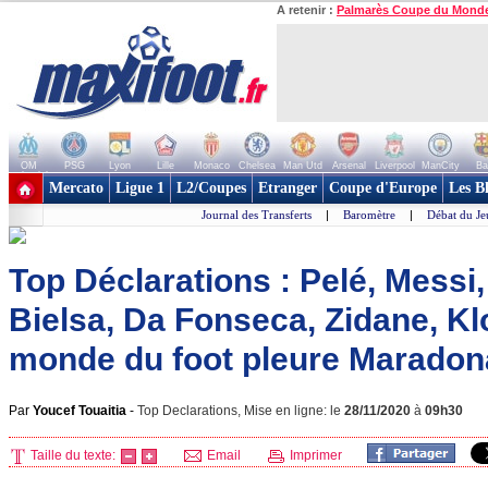
A retenir :
Palmarès Coupe du Mond
OM
PSG
Lyon
Lille
Monaco
Chelsea
Man Utd
Arsenal
Liverpool
ManCity
Ba
+ de clubs
Mercato
Ligue 1
L2/Coupes
Etranger
Coupe d'Europe
Les B
Journal des Transferts
|
Baromètre
|
Débat du Je
Top Déclarations : Pelé, Messi,
Bielsa, Da Fonseca, Zidane, Klo
monde du foot pleure Maradon
Par
Youcef Touaitia
-
Top Declarations, Mise en ligne: le
28/11/2020
à
09h30
Taille du texte:
Email
Imprimer