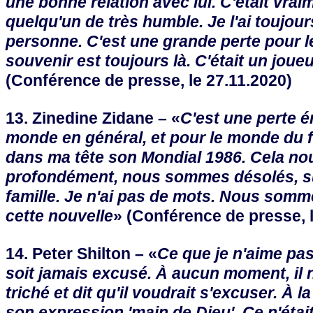
une bonne relation avec lui. C'était vrai
quelqu'un de très humble. Je l'ai toujou
personne. C'est une grande perte pour le
souvenir est toujours là. C'était un joue
(Conférence de presse, le 27.11.2020)
13. Zinedine Zidane – «
C'est une perte 
monde en général, et pour le monde du fo
dans ma tête son Mondial 1986. Cela no
profondément, nous sommes désolés, su
famille. Je n'ai pas de mots. Nous somme
cette nouvelle
» (Conférence de presse, l
14. Peter Shilton – «
Ce que je n'aime pas,
soit jamais excusé. À aucun moment, il 
triché et dit qu'il voudrait s'excuser. À la 
son expression 'main de Dieu'. Ce n'étai