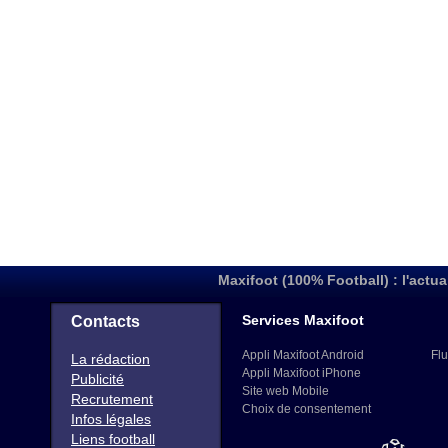
Maxifoot (100% Football) : l'actua
Services Maxifoot
Contacts
Appli Maxifoot Android
Flu
La rédaction
Appli Maxifoot iPhone
Publicité
Site web Mobile
Recrutement
Choix de consentement
Infos légales
Liens football