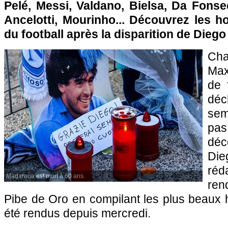
Pelé, Messi, Valdano, Bielsa, Da Fonse
Ancelotti, Mourinho... Découvrez les
du football après la disparition de Dieg
Ch
Max
de 
dé
sem
pas
dé
Di
réd
Madarona est mort à 60 ans.
re
Pibe de Oro en compilant les plus beaux 
été rendus depuis mercredi.