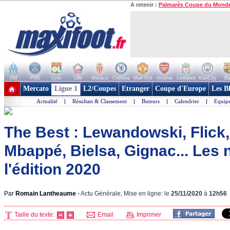
A retenir :
Palmarès Coupe du Mond
OM
PSG
Lyon
Lille
Monaco
Chelsea
Man Utd
Arsenal
Liverpool
ManCity
Ba
+ de clubs
Mercato
Ligue 1
L2/Coupes
Etranger
Coupe d'Europe
Les B
Actualité
|
Résultats & Classement
|
Buteurs
|
Calendrier
|
Equipe
The Best : Lewandowski, Flick
Mbappé, Bielsa, Gignac... Le
l'édition 2020
Par
Romain Lantheaume
-
Actu Générale, Mise en ligne: le
25/11/2020
à
12h56
Taille du texte:
Email
Imprimer