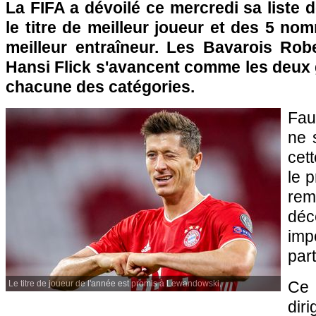
La FIFA a dévoilé ce mercredi sa liste
le titre de meilleur joueur et des 5 nom
meilleur entraîneur. Les Bavarois Ro
Hansi Flick s'avancent comme les deux 
chacune des catégories.
Fau
ne 
cet
le p
rem
déc
im
part
Ce 
Le titre de joueur de l'année est promis à Lewandowski.
dir