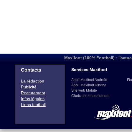
Maxifoot (100% Football) : l'actua
Services Maxifoot
Contacts
Appli Maxifoot Android
Flu
La rédaction
Appli Maxifoot iPhone
Publicité
Site web Mobile
Recrutement
Choix de consentement
Infos légales
Liens football