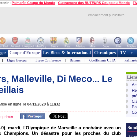
etenir :
Palmarès Coupe du Monde
-
Classement des BUTEURS Coupe du Monde
-
TA
emplacement publicitaire
n Utd
Arsenal
Liverpool
ManCity
Barca
Real
Atletico
Milan
Juve
Inter
Naples
ger
Coupe d'Europe
Les Bleus & International
Chroniques
TV
+
|
Ligue Europa
|
Ligue Conference
|
Buteurs
|
Coefficients UEFA
|
Palmarè
, Malleville, Di Meco... Le
Lie
Ac
illais
Ré
pr
Cl
ise en ligne: le
04/11/2020
à
11h32
Pa
Co
mprimer
-0), mardi, l'Olympique de Marseille a enchaîné avec un
Sond
es Champions. Un désastre pour les proches du club
Zidan