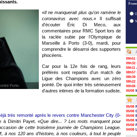
issants.
Franc
«
Il ne manquerait plus qu'on ramène le
O
coronavirus avec nous.
» Il suffisait
d'écouter Éric Di Meco, aux
commentaires pour RMC Sport lors de
la raclée subie par l'Olympique de
Marseille à Porto (3-0), mardi, pour
comprendre le désarroi des supporters
phocéens.
09h51
09h32
Car pour la 12e fois de rang, leurs
09h11
préférés sont repartis d'un match de
08h57
08h39
Ligue des Champions avec un zéro
08h22
pointé. De quoi irriter très sérieusement
contre Porto.
00h06
d'autres intimes de la formation sudiste.
05/08
05/08
05/08
05/08
05/08
05/08
05/08
05/08
éjà très remonté après le revers contre Manchester City (0-
05/08
05/08
05/08
 à Dimitri Payet. «
Que dire... ? Les mots manquent pour
05/08
05/08
occasion de cette troisième journée de Champions League.
05/08
04/08
05/08
OM, à nos 120 ans d'histoire, à nos couleurs, à tout le peuple
04/08
05/08