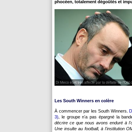
phocéen, totalement dégoûtés et impu
Di Meco était très affecté par la défaite de l'OM 
Les South Winners en colère
À commencer par les South Winners.
D
3)
, le groupe n'a pas épargné la bande
décrire ce que nous avons enduré à l'
Une insulte au football, à l'institution 