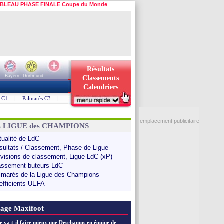
BLEAU PHASE FINALE Coupe du Monde
Résultats
Bayern
Dortmund
Classements
Calendriers
s C1
|
Palmarès C3
|
emplacement publicitaire
ns LIGUE des CHAMPIONS
tualité de LdC
sultats / Classement, Phase de Ligue
évisions de classement, Ligue LdC (xP)
assement buteurs LdC
lmarès de la Ligue des Champions
efficients UEFA
age Maxifoot
e va t-il faire mieux que Deschamps en équipe de