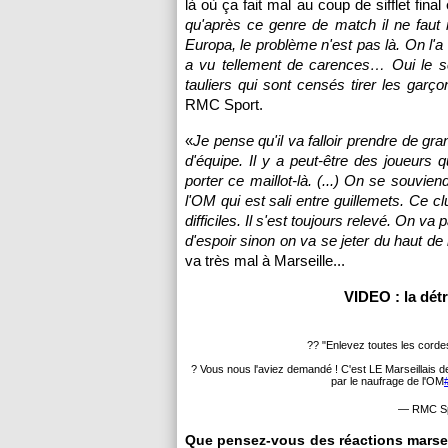
là où ça fait mal au coup de sifflet fin
qu'après ce genre de match il ne faut 
Europa, le problème n'est pas là. On l'a
a vu tellement de carences… Oui le scé
tauliers qui sont censés tirer les garço
RMC Sport.
«
Je pense qu'il va falloir prendre de g
d'équipe. Il y a peut-être des joueurs q
porter ce maillot-là. (...) On se souvi
l'OM qui est sali entre guillemets. Ce 
difficiles. Il s'est toujours relevé. On va
d'espoir sinon on va se jeter du haut de 
va très mal à Marseille...
VIDEO : la dét
?? "Enlevez toutes les cordes
? Vous nous l'aviez demandé ! C'est LE Marseillais de
par le naufrage de l'OM
— RMC Sp
Que pensez-vous des réactions marseil