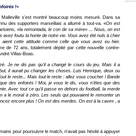
foirés !
»
 Malleville s'est montré beaucoup moins mesuré. Dans sa
nu des supporters marseillais a allumé à tout-va. «
On est
risiens, «
la remontada, le con de sa mère
» ... Nous, on est
s avez foutu la honte de notre vie. Vous avez été nuls à chier
 aient cette attitude comme celle que vous avez eu hier.
me de 72 ans, totalement dépité par cette nouvelle contre-
ndré Villas-Boas.
ré. Je ne dis pas qu'il a changé le cours du jeu. Mais il a
ébut, il aurait pu changer les choses. Luis Henrique, deux ou
Tout le reste... Mais tout le reste : allez vous coucher ! Bande
que des enfoirés ! Moi, je vous le dis, vous n'êtes que des
onte. Avec tout ce qu'il passe en dehors du football, la merde
n a le moral à zéro. Les seuls qui pouvaient le remonter un
oncez encore plus ! On est des merdes. On est à la cave
» , a
mains pour poursuivre le match, n'avait pas hésité à appuyer