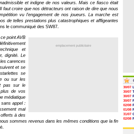
04/08
nadmissible et indigne de nos valeurs. Mais ce fiasco était
05/08
l faut croire que nos détracteurs ont raison de dire que nous
05/08
05/08
mpétition vu l'engagement de nos joueurs. La marche est
05/08
os de telles prestations plus catastrophiques et affligeantes
05/08
 dans le communiqué des SW87.
05/08
 ce point AVB
éfinitivement
emplacement publicitaire
technique et
r, dignité. Le
t les carences
uivent et se
tarlettes se
e ou sur les
t pas sur le
30/07
 plus de vos
30/07
30/07
ue médiatique
30/07
t sans appel :
02/08
tissement mal
01/08
31/07
 offerts à des
02/08
ue nous sommes revenus dans les mêmes conditions que la fin
01/08
é.
03/08