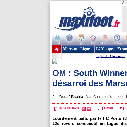
A r
OM
PSG
Lyon
Lille
Monaco
Chelsea
Ma
+ de clubs
Mercato
Ligue 1
L2/Coupes
Etran
Ligue des Champions
OM : South Winners
désarroi des Marse
Par
Youcef Touaitia
-
Actu Champion's League, M
Taille du texte:
Email
I
Lourdement battu par le FC Porto (3
12e revers consécutif en Ligue d