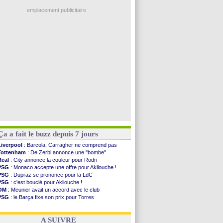
EdF
: Infantino complimente Mbappé
Atletico
: le plan d'Alvarez à son retour
emplacement publicitaire
Amical
: premier succès pour Brest
VIDEO
: le joli but de Greenwood avec le Fener !
CdM 2030
: une promesse d'Infantino au Maroc ...
PSG
: la compo pour le premier match amical
Newcastle
: Jaissle est le nouveau coach (off.)
Voir les brèves précédentes
Ça a fait le buzz depuis 7 jours
Liverpool
: Barcola, Carragher ne comprend pas
Tottenham
: De Zerbi annonce une "bombe"
Real
: City annonce la couleur pour Rodri
PSG
: Monaco accepte une offre pour Akliouche !
PSG
: Dupraz se prononce pour la LdC
PSG
: c'est bouclé pour Akliouche !
OM
: Meunier avait un accord avec le club
PSG
: le Barça fixe son prix pour Torres
Barça
: Torres souhaite rejoindre le PSG !
FIFA
: Infantino sollicite Trump
A SUIVRE