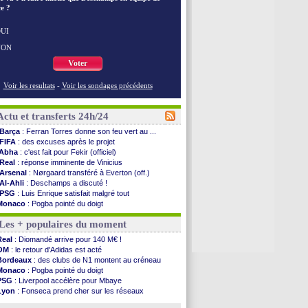
e ?
UI
NON
Voter
Voir les resultats
-
Voir les sondages précédents
Actu et transferts 24h/24
Barça
: Ferran Torres donne son feu vert au ...
FIFA
: des excuses après le projet
Abha
: c'est fait pour Fekir (officiel)
Real
: réponse imminente de Vinicius
Arsenal
: Nørgaard transféré à Everton (off.)
Al-Ahli
: Deschamps a discuté !
PSG
: Luis Enrique satisfait malgré tout
Monaco
: Pogba pointé du doigt
Rennes
: Zabiri n'est pas fan de la L1
Les + populaires du moment
Rennes
: une offre de Fulham pour Aït Boudlal
VIDEO
: Thomasson et Cresswell réconciliés
Real
: Diomandé arrive pour 140 M€ !
Dunkerque
: Nzonzi avait des pistes en L1
OM
: le retour d'Adidas est acté
Lyon
: Mangala sur le départ
Bordeaux
: des clubs de N1 montent au créneau
Amical
: Arsenal s'incline face au Real Betis
Monaco
: Pogba pointé du doigt
Amical
: lourde défaite pour le PSG
PSG
: Liverpool accélère pour Mbaye
Man City
: Maresca flou pour Reijnders
Lyon
: Fonseca prend cher sur les réseaux
LdC
: Fenerbahçe prend une belle option
Trabzonspor
: une annonce pour Salah !
Al-Diriyah
: Mbemba arrive libre (officiel)