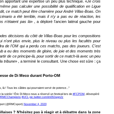
al en apportant une expertise un peu plus technique. «
Je crois
même pas calculer une possibilité de qualification en Ligue
 dit, ce match peut être charnière pour André Villas-Boas. On
nario a été terrible, mais il n'y a pas eu de réaction, les
ns n'étaient pas là
» , a déploré l'ancien latéral gauche pour
randes décisions du côté de Villas-Boas pour les compositions
ui n'ont plus envie, plus le niveau ou plus les facultés pour
endra de l'OM qui a perdu ces matchs, pas des joueurs. C'est
club a eu des moments de gloire, de joie et des moments très
 partir de ce principe-là, pour sortir de ce match-là avec un peu
la tribune
» , a terminé le consultant. Une chose est sûre : ça
resse de Di Meco durant Porto-OM
, là ! Tous les câbles qui pourraient servir de potence..."
 la soirée ! Éric Di Meco nous a réservé un festival lors de
#FCPOM
, désespéré
#RMCChampions
#UCL
pic.twitter.com/im09Jwgn2z
ort (@RMCsport)
November 4, 2020
laises ? N'hésitez pas à réagir et à débattre dans la zone