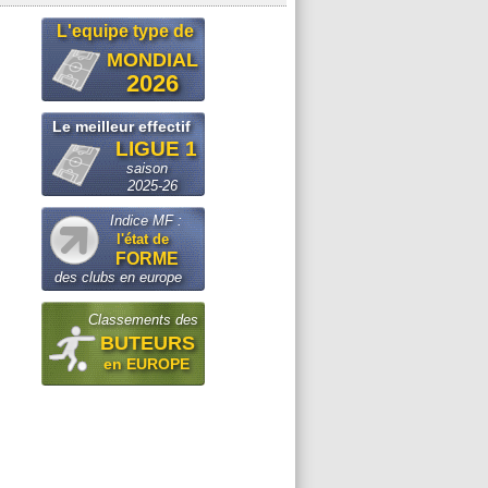
L'equipe type de
MONDIAL
2026
Le meilleur effectif
LIGUE 1
saison
2025-26
Indice MF :
l'état de
FORME
des clubs en europe
Classements des
BUTEURS
en EUROPE