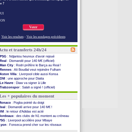
e ?
UI
NON
Voter
Voir les resultats
-
Voir les sondages précédents
Actu et transferts 24h/24
PSG
: Ndjantou heureux d'avoir rejoué
Real
: Diomandé pour 140 M€ (officiel)
Man City
: Rodri préfère le Barça au Real !
Rennes
: Aït Boudlal veut rejoindre Fulham
Aston Villa
: Liverpool cible aussi Konsa
OM
: une approche pour Diatta
Le Havre
: Diaw va signer à Lille
Trabzonspor
: Salah a signé ! (officiel)
Bordeaux
: les mots de Mavuba
Les + populaires du moment
FIFA
: Al-Khelaïfi président ? Tebas dit non
Fenerbahçe
: Greenwood savoure son premier ...
Monaco
: Pogba pointé du doigt
Bordeaux
: Mavuba n'est plus l'entraîneur (off.)
Real
: Diomandé arrive pour 140 M€ !
Galatasaray
: Milan rejette 35 M€ pour Leão
OM
: le retour d'Adidas est acté
Southampton
: D. Traoré prêté au Mans (officiel)
Bordeaux
: des clubs de N1 montent au créneau
Real
: Vinicius tout proche de prolonger !
PSG
: Liverpool accélère pour Mbaye
VIDEO
: un accueil impressionnant pour Salah !
Lyon
: Fonseca prend cher sur les réseaux
Real
: Diomandé attendu ce jeudi à Madrid !
Real
: une nouvelle offre pour Vinicius
Real
: Rodri, la piste Barça se confirme