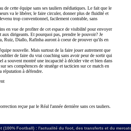
t (100% Football) : l'actualité du foot, des transferts et du mercat