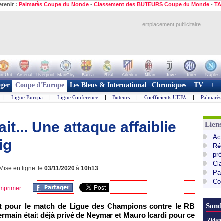
etenir :
Palmarès Coupe du Monde
-
Classement des BUTEURS Coupe du Monde
-
TA
emplacement publicitaire
n Utd
Arsenal
Liverpool
ManCity
Barca
Real
Atletico
Milan
Juve
Inter
Naples
ger
Coupe d'Europe
Les Bleus & International
Chroniques
TV
+
|
Ligue Europa
|
Ligue Conference
|
Buteurs
|
Coefficients UEFA
|
Palmarè
t... Une attaque affaiblie
Lie
Ac
ig
Ré
pr
Cl
ise en ligne: le
03/11/2020
à
10h13
Pa
Co
mprimer
ait pour le match de Ligue des Champions contre le RB
Sond
ermain était déjà privé de Neymar et Mauro Icardi pour ce
Zidan