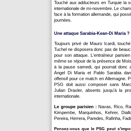
Touché aux adducteurs en Turquie la se
internationale de mi-novembre. Le cham
face à la formation allemande, qui pos
journées.
Une attaque Sarabia-Kean-Di Maria ?
Toujours privé de Mauro Icardi, touch
Tuchel ne disposera donc pas de beauc
pour son attaque. L'entraîneur parisien
même se réjouir de la présence de Moïs
à la pause samedi, qui pourrait donc
Angel Di Maria et Pablo Sarabia dan
offensif pour ce match en Allemagne. Po
PSG doit aussi composer sans Marco
Julian Draxler, absents jusqu'à la pr
internationale.
Le groupe parisien :
Navas, Rico, Ra
Kimpembe, Marquinhos, Kehrer, Diall
Pereira, Herrera, Paredes, Rafinha, Fadi
Pensez-vous que le PSG peut s'impo