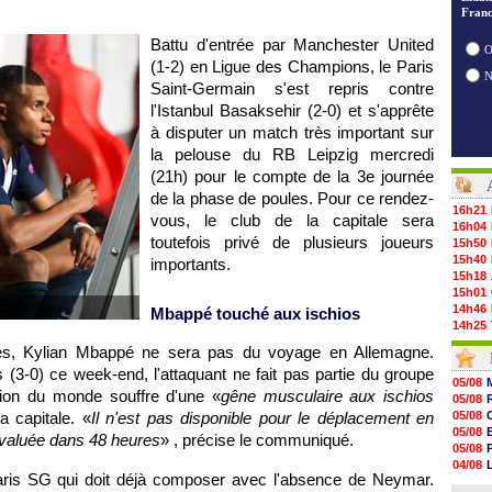
Franc
Battu d'entrée par Manchester United
O
(1-2) en Ligue des Champions, le Paris
Saint-Germain s'est repris contre
l'Istanbul Basaksehir (2-0) et s'apprête
à disputer un match très important sur
la pelouse du RB Leipzig mercredi
(21h) pour le compte de la 3e journée
de la phase de poules. Pour ce rendez-
16h21
vous, le club de la capitale sera
16h04
toutefois privé de plusieurs joueurs
15h50
15h40
importants.
15h18
15h01
14h46
Mbappé touché aux ischios
14h25
14h12
es, Kylian Mbappé ne sera pas du voyage en Allemagne.
13h51
 (3-0) ce week-end, l'attaquant ne fait pas partie du groupe
13h29
05/08
13h11
ion du monde souffre d'une «
gêne musculaire aux ischios
05/08
12h46
a capitale. «
Il n'est pas disponible pour le déplacement en
05/08
12h28
05/08
éévaluée dans 48 heures
» , précise le communiqué.
12h10
05/08
11h58
04/08
11h35
aris SG qui doit déjà composer avec l'absence de Neymar.
05/08
11h19