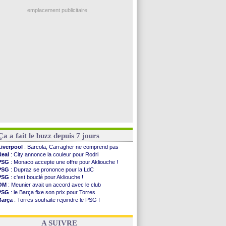
Trabzonspor
: une annonce pour Salah !
PSG
: Akliouche arrive ce jeudi à Paris !
emplacement publicitaire
Médias
: la Liga quitte beIN Sports !
PSG
: pas d'inquiétude pour Rafael Pol
Real
: ça se complique pour Rodri !
Barça
: Ferran Torres donne son feu vert au ...
FIFA
: des excuses après le projet
Voir les brèves précédentes
Ça a fait le buzz depuis 7 jours
Liverpool
: Barcola, Carragher ne comprend pas
Real
: City annonce la couleur pour Rodri
PSG
: Monaco accepte une offre pour Akliouche !
PSG
: Dupraz se prononce pour la LdC
PSG
: c'est bouclé pour Akliouche !
OM
: Meunier avait un accord avec le club
PSG
: le Barça fixe son prix pour Torres
Barça
: Torres souhaite rejoindre le PSG !
FIFA
: Infantino sollicite Trump
Argentine
: quand Medina recadre... sa mère
A SUIVRE