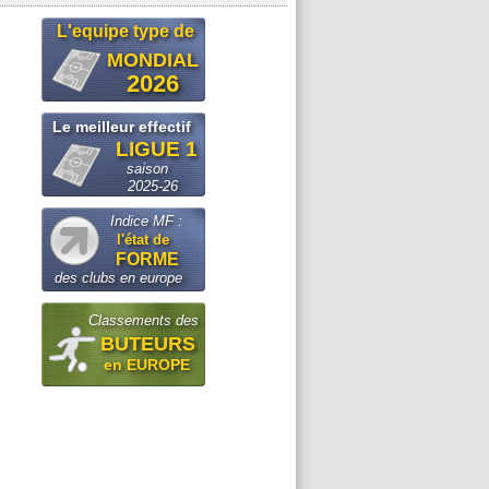
L'equipe type de
MONDIAL
2026
Le meilleur effectif
LIGUE 1
saison
2025-26
Indice MF :
l'état de
FORME
des clubs en europe
Classements des
BUTEURS
en EUROPE