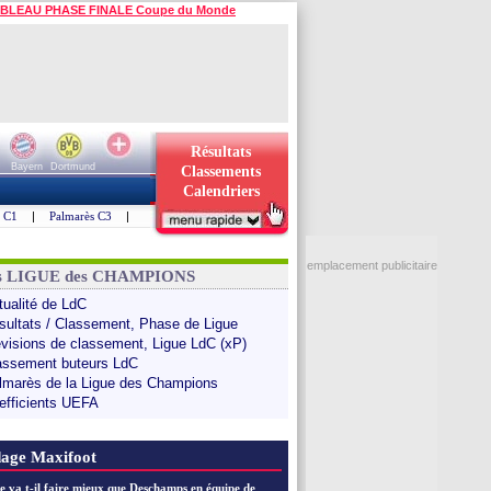
BLEAU PHASE FINALE Coupe du Monde
Résultats
Bayern
Dortmund
Classements
Calendriers
s C1
|
Palmarès C3
|
emplacement publicitaire
ns LIGUE des CHAMPIONS
tualité de LdC
sultats / Classement, Phase de Ligue
évisions de classement, Ligue LdC (xP)
assement buteurs LdC
lmarès de la Ligue des Champions
efficients UEFA
age Maxifoot
e va t-il faire mieux que Deschamps en équipe de