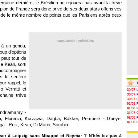
04/08
maine dernière, le Brésilien ne rejouera pas avant la trêve
11h07
pion de France sera donc privé de ses deux stars offensives
10h53
10h36
sède le même nombre de points que les Parisiens après deux
10h13
09h51
09h32
emplacement publicitaire
é à un genou,
oup d'options
 peut tout de
e Kean, sorti
 accompagner
s le secteur
ur rappel, le
 Verratti et
30/07
ochaine trêve
30/07
30/07
02/08
01/08
ndriamamy -
31/07
02/08
o, Florenzi, Kurzawa, Dagba, Bakker, Pembélé - Gueye,
01/08
ga - Ruiz, Kean, Di Maria, Sarabia.
03/08
03/08
ser à Leipzig sans Mbappé et Neymar ? N'hésitez pas à