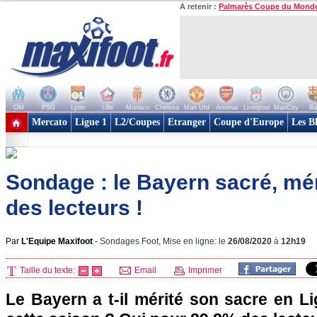
A retenir :
Palmarès Coupe du Mond
OM
PSG
Lyon
Lille
Monaco
Chelsea
Man Utd
Arsenal
Liverpool
ManCity
Ba
+ de clubs
Mercato
Ligue 1
L2/Coupes
Etranger
Coupe d'Europe
Les B
Sondage : le Bayern sacré, mé
des lecteurs !
Par
L'Equipe Maxifoot
-
Sondages Foot, Mise en ligne: le
26/08/2020
à
12h19
Taille du texte:
Email
Imprimer
Le Bayern a t-il mérité son sacre en 