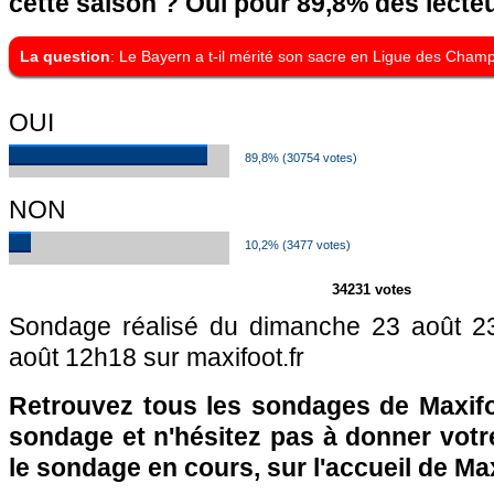
cette saison ? Oui pour 89,8% des lecteu
La question
: Le Bayern a t-il mérité son sacre en Ligue des Champ
OUI
89,8% (30754 votes)
NON
10,2% (3477 votes)
34231 votes
Sondage réalisé du dimanche 23 août 2
août 12h18 sur maxifoot.fr
Retrouvez tous les sondages de Maxifo
sondage et n'hésitez pas à donner votre
le sondage en cours, sur l'accueil de Ma