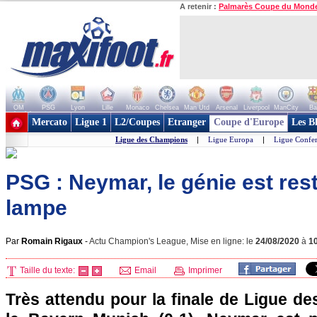
A retenir :
Palmarès Coupe du Mond
OM
PSG
Lyon
Lille
Monaco
Chelsea
Man Utd
Arsenal
Liverpool
ManCity
Ba
+ de clubs
Mercato
Ligue 1
L2/Coupes
Etranger
Coupe d'Europe
Les B
Ligue des Champions
|
Ligue Europa
|
Ligue Confe
PSG : Neymar, le génie est res
lampe
Par
Romain Rigaux
-
Actu Champion's League, Mise en ligne: le
24/08/2020
à
1
Taille du texte:
Email
Imprimer
Très attendu pour la finale de Ligue d