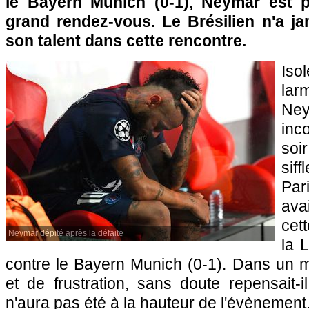
le Bayern Munich (0-1), Neymar est 
grand rendez-vous. Le Brésilien n'a jam
son talent dans cette rencontre.
Iso
la
N
inc
soi
siff
Pa
ava
cett
Neymar dépité après la défaite
la 
contre le Bayern Munich (0-1). Dans un 
et de frustration, sans doute repensait-i
n'aura pas été à la hauteur de l'évènement