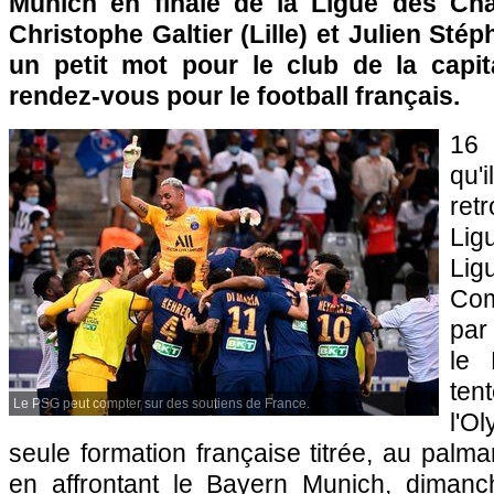
Munich en finale de la Ligue des Cha
Christophe Galtier (Lille) et Julien Sté
un petit mot pour le club de la capi
rendez-vous pour le football français.
16 
qu'i
ret
Lig
Lig
Com
par
le 
ten
Le PSG peut compter sur des soutiens de France.
l'O
seule formation française titrée, au palma
en affrontant le Bayern Munich, dimanc