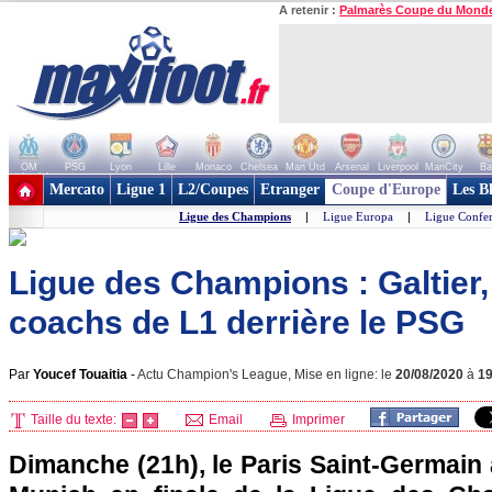
A retenir :
Palmarès Coupe du Mond
OM
PSG
Lyon
Lille
Monaco
Chelsea
Man Utd
Arsenal
Liverpool
ManCity
Ba
+ de clubs
Mercato
Ligue 1
L2/Coupes
Etranger
Coupe d'Europe
Les B
Ligue des Champions
|
Ligue Europa
|
Ligue Confe
Ligue des Champions : Galtier,
coachs de L1 derrière le PSG
Par
Youcef Touaitia
-
Actu Champion's League, Mise en ligne: le
20/08/2020
à
1
Taille du texte:
Email
Imprimer
Dimanche (21h), le Paris Saint-Germain 