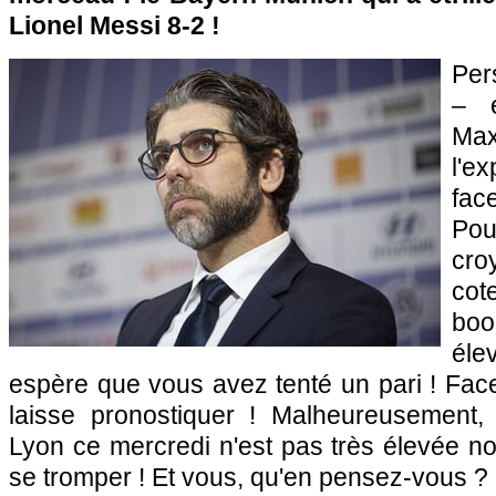
Lionel Messi 8-2 !
Per
– e
Ma
l'e
fac
Po
cro
cot
boo
éle
espère que vous avez tenté un pari ! Fac
laisse pronostiquer ! Malheureusement,
Lyon ce mercredi n'est pas très élevée no
se tromper ! Et vous, qu'en pensez-vous ?