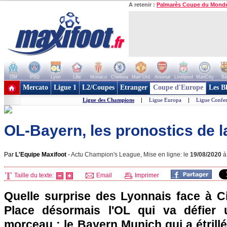
A retenir :
Palmarès Coupe du Mond
OM
PSG
Lyon
Lille
Monaco
Chelsea
Man Utd
Arsenal
Liverpool
ManCity
Ba
+ de clubs
Mercato
Ligue 1
L2/Coupes
Etranger
Coupe d'Europe
Les B
Ligue des Champions
|
Ligue Europa
|
Ligue Confe
OL-Bayern, les pronostics de l
Par
L'Equipe Maxifoot
-
Actu Champion's League, Mise en ligne: le
19/08/2020
Taille du texte:
Email
Imprimer
Quelle surprise des Lyonnais face à Ci
Place désormais l'OL qui va défier 
morceau : le Bayern Munich qui a étrill