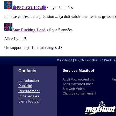
Maxifoot (100% Football) : l'actua
Services Maxifoot
Contacts
Appli Maxifoot Android
Flu
La rédaction
Appli Maxifoot iPhone
Publicité
Site web Mobile
Recrutement
Choix de consentement
Infos légales
Liens football