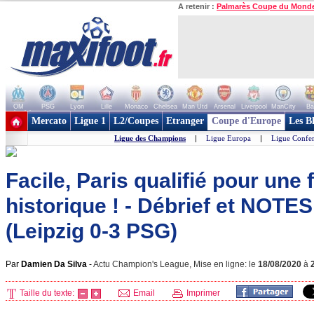
A retenir :
Palmarès Coupe du Mond
OM
PSG
Lyon
Lille
Monaco
Chelsea
Man Utd
Arsenal
Liverpool
ManCity
Ba
+ de clubs
Mercato
Ligue 1
L2/Coupes
Etranger
Coupe d'Europe
Les B
Ligue des Champions
|
Ligue Europa
|
Ligue Confe
Facile, Paris qualifié pour une 
historique ! - Débrief et NOTE
(Leipzig 0-3 PSG)
Par
Damien Da Silva
-
Actu Champion's League, Mise en ligne: le
18/08/2020
à
Taille du texte:
Email
Imprimer