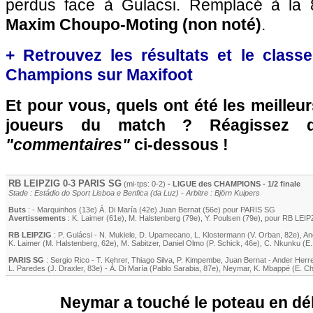
perdus face à Gulacsi. Remplacé à la
Maxim Choupo-Moting (non noté)
.
+ Retrouvez les résultats et le clas
Champions sur Maxifoot
Et pour vous, quels ont été les meilleu
joueurs du match ? Réagissez 
"commentaires"
ci-dessous !
RB LEIPZIG
0-3
PARIS SG
(mi-tps: 0-2)
- LIGUE des CHAMPIONS - 1/2 finale
Stade : Estádio do Sport Lisboa e Benfica (da Luz) - Arbitre : Björn Kuipers
Buts
: -
Marquinhos
(13e)
Á. Di María
(42e)
Juan Bernat
(56e) pour
PARIS SG
Avertissements
:
K. Laimer
(61e)
,
M. Halstenberg
(79e)
,
Y. Poulsen
(79e)
, pour
RB LEIP
RB LEIPZIG
:
P. Gulácsi
-
N. Mukiele
,
D. Upamecano
,
L. Klostermann
(
V. Orban
, 82e)
,
An
K. Laimer
(
M. Halstenberg
, 62e)
,
M. Sabitzer
,
Daniel Olmo
(
P. Schick
, 46e)
,
C. Nkunku
(
E.
PARIS SG
:
Sergio Rico
-
T. Kehrer
,
Thiago Silva
,
P. Kimpembe
,
Juan Bernat
-
Ander Herr
L. Paredes
(
J. Draxler
, 83e)
-
Á. Di María
(
Pablo Sarabia
, 87e)
,
Neymar
,
K. Mbappé
(
E. C
Neymar a touché le poteau en dé