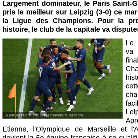
Largement dominateur, le Paris Saint-G
pris le meilleur sur Leipzig (3-0) ce ma
la Ligue des Champions. Pour la pr
histoire, le club de la capitale va dispute
Le 
va 
fi
Ch
hist
cet
cha
fac
Lei
La joie des Parisiens après l'ouverture du score.
Ap
Etienne, l'Olympique de Marseille et 
devient la 5e équipe française à se qualif