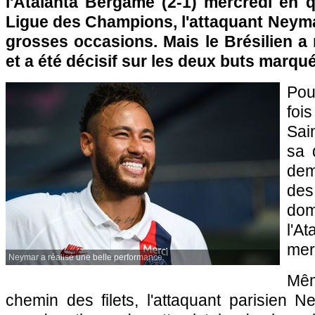
l'Atalanta Bergame (2-1) mercredi en q
Ligue des Champions, l'attaquant Neyma
grosses occasions. Mais le Brésilien a
et a été décisif sur les deux buts marqu
Po
fois
Sai
sa 
dem
de
do
l'A
mer
Neymar a réalisé une belle performance.
Mêm
chemin des filets, l'attaquant parisien 