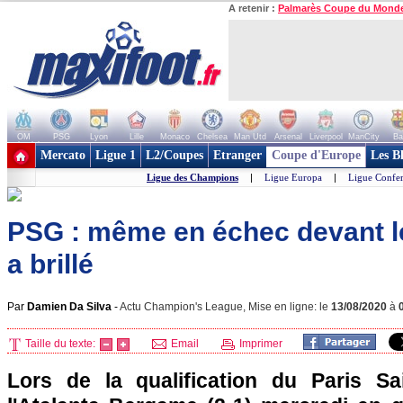
A retenir :
Palmarès Coupe du Mond
OM
PSG
Lyon
Lille
Monaco
Chelsea
Man Utd
Arsenal
Liverpool
ManCity
Ba
+ de clubs
Mercato
Ligue 1
L2/Coupes
Etranger
Coupe d'Europe
Les B
Ligue des Champions
|
Ligue Europa
|
Ligue Confe
PSG : même en échec devant l
a brillé
Par
Damien Da Silva
-
Actu Champion's League, Mise en ligne: le
13/08/2020
à
Taille du texte:
Email
Imprimer
Lors de la qualification du Paris Sa