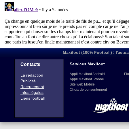
Maxifoot (100% Football) : l'actua
Services Maxifoot
Contacts
Appli Maxifoot Android
Flu
La rédaction
Appli Maxifoot iPhone
Publicité
Site web Mobile
Recrutement
Choix de consentement
Infos légales
Liens football