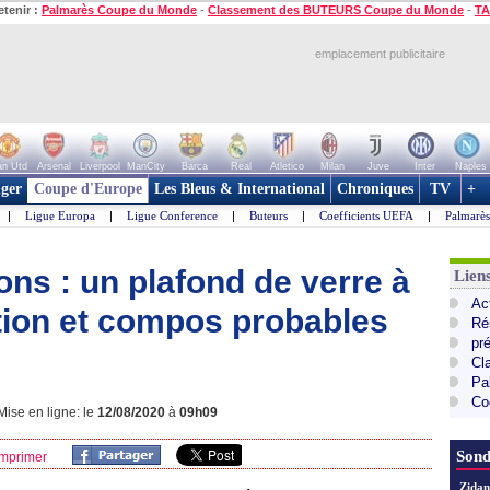
etenir :
Palmarès Coupe du Monde
-
Classement des BUTEURS Coupe du Monde
-
TA
emplacement publicitaire
n Utd
Arsenal
Liverpool
ManCity
Barca
Real
Atletico
Milan
Juve
Inter
Naples
ger
Coupe d'Europe
Les Bleus & International
Chroniques
TV
+
|
Ligue Europa
|
Ligue Conference
|
Buteurs
|
Coefficients UEFA
|
Palmarè
ns : un plafond de verre à
Lie
Ac
ation et compos probables
Ré
pr
Cl
Pa
Co
ise en ligne: le
12/08/2020
à
09h09
Sond
mprimer
Zidan