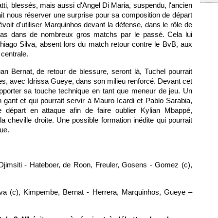
ti, blessés, mais aussi d'Angel Di Maria, suspendu, l'ancien
it nous réserver une surprise pour sa composition de départ
évoit d'utiliser Marquinhos devant la défense, dans le rôle de
 cas dans de nombreux gros matchs par le passé. Cela lui
 Thiago Silva, absent lors du match retour contre le BvB, aux
centrale.
uan Bernat, de retour de blessure, seront là, Tuchel pourrait
s, avec Idrissa Gueye, dans son milieu renforcé. Devant cet
pporter sa touche technique en tant que meneur de jeu. Un
n gant et qui pourrait servir à Mauro Icardi et Pablo Sarabia,
 départ en attaque afin de faire oublier Kylian Mbappé,
 cheville droite. Une possible formation inédite qui pourrait
ue.
 Djimsiti - Hateboer, de Roon, Freuler, Gosens - Gomez (c),
lva (c), Kimpembe, Bernat - Herrera, Marquinhos, Gueye –