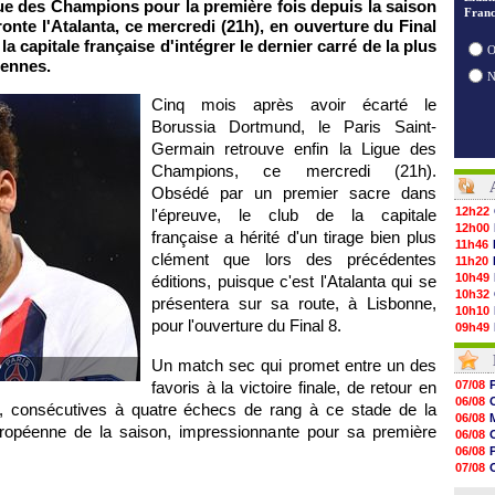
gue des Champions pour la première fois depuis la saison
Franc
ronte l'Atalanta, ce mercredi (21h), en ouverture du Final
a capitale française d'intégrer le dernier carré de la plus
O
éennes.
Cinq mois après avoir écarté le
Borussia Dortmund, le Paris Saint-
Germain retrouve enfin la Ligue des
Champions, ce mercredi (21h).
Obsédé par un premier sacre dans
12h22
l'épreuve, le club de la capitale
12h00
française a hérité d'un tirage bien plus
11h46
clément que lors des précédentes
11h20
10h49
éditions, puisque c'est l'Atalanta qui se
10h32
présentera sur sa route, à Lisbonne,
10h10
pour l'ouverture du Final 8.
09h49
09h35
09h08
Un match sec qui promet entre un des
?
08h54
favoris à la victoire finale, de retour en
07/08
08h32
06/08
, consécutives à quatre échecs de rang à ce stade de la
07/08
06/08
07/08
uropéenne de la saison, impressionnante pour sa première
06/08
07/08
06/08
07/08
07/08
07/08
06/08
07/08