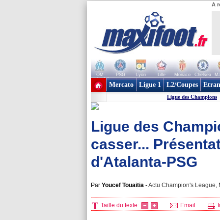
A r
OM
PSG
Lyon
Lille
Monaco
Chelsea
Ma
+ de clubs
Mercato
Ligue 1
L2/Coupes
Etran
Ligue des Champions
Ligue des Champio
casser... Présent
d'Atalanta-PSG
Par
Youcef Touaitia
-
Actu Champion's League, M
Taille du texte:
Email
I