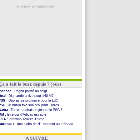
Ouganda
: Owori battu à mort à Kampala
illarreal
: Al-Ahli veut Pape Gueye
emplacement publicitaire
Lyon
: la dernière saison de Fonseca ?
OM
: un nouveau prétendant pour Højbjerg
Brest
: un gardien norvégien en approche ?
OM
: McCourt a versé 120 M€ en 2026
PSG
: 4 retours dans le groupe face à Man Utd ...
Voir les brèves précédentes
Ça a fait le buzz depuis 7 jours
Monaco
: Pogba pointé du doigt
Real
: Diomandé arrive pour 140 M€ !
PSG
: Dupraz se prononce pour la LdC
PSG
: le Barça fixe son prix pour Torres
Barça
: Torres souhaite rejoindre le PSG !
OM
: le retour d'Adidas est acté
FIFA
: Infantino sollicite Trump
Bordeaux
: des clubs de N1 montent au créneau
Argentine
: quand Medina recadre... sa mère
Real
: le démenti de Leipzig pour Diomandé
A SUIVRE