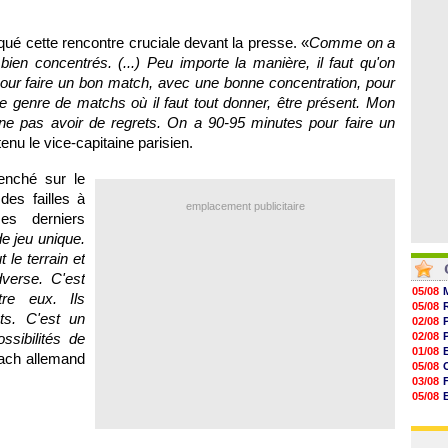
06/08
07/08
V
07/08
qué cette rencontre cruciale devant la presse. «
Comme on a
07/08
07/08
 bien concentrés. (...) Peu importe la manière, il faut qu'on
07/08
n pour faire un bon match, avec une bonne concentration, pour
07/08
 ce genre de matchs où il faut tout donner, être présent. Mon
ur ne pas avoir de regrets. On a 90-95 minutes pour faire un
tenu le vice-capitaine parisien.
enché sur le
des failles à
emplacement publicitaire
es derniers
de jeu unique.
 le terrain et
verse. C'est
05/08
tre eux. Ils
05/08
s. C'est un
02/08
ssibilités de
02/08
01/08
oach allemand
05/08
03/08
05/08
03/08
03/08