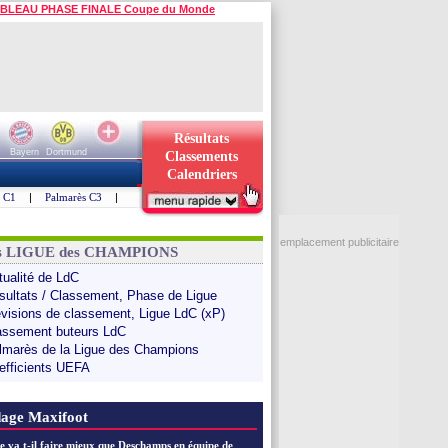
BLEAU PHASE FINALE Coupe du Monde
Résultats
Bayern
Dortmund
Classements
Calendriers
s C1
|
Palmarès C3
|
emplacement publicitaire
ns LIGUE des CHAMPIONS
tualité de LdC
sultats / Classement, Phase de Ligue
évisions de classement, Ligue LdC (xP)
assement buteurs LdC
lmarès de la Ligue des Champions
efficients UEFA
age Maxifoot
e va t-il faire mieux que Deschamps en équipe de