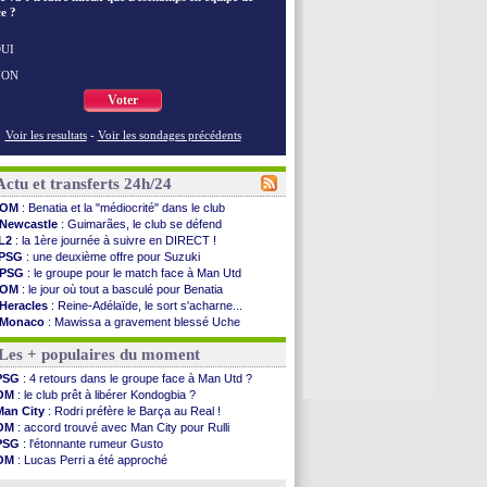
e ?
UI
NON
Voter
Voir les resultats
-
Voir les sondages précédents
Actu et transferts 24h/24
OM
: Benatia et la "médiocrité" dans le club
Newcastle
: Guimarães, le club se défend
L2
: la 1ère journée à suivre en DIRECT !
PSG
: une deuxième offre pour Suzuki
PSG
: le groupe pour le match face à Man Utd
OM
: le jour où tout a basculé pour Benatia
Heracles
: Reine-Adélaïde, le sort s'acharne...
Monaco
: Mawissa a gravement blessé Uche
OM
: accord avec la Real Sociedad pour Aguerd
Les + populaires du moment
Barça
: Araujo va partir en prêt à Liverpool
OM
: Côme pousse pour Gouiri
PSG
: 4 retours dans le groupe face à Man Utd ?
Man Utd
: le groupe pour défier le PSG
OM
: le club prêt à libérer Kondogbia ?
L3
: Caen premier leader
Man City
: Rodri préfère le Barça au Real !
OM
: Højbjerg, son agent maintient le suspense
OM
: accord trouvé avec Man City pour Rulli
OM
: Gouiri évoque son avenir
PSG
: l'étonnante rumeur Gusto
Leipzig
: le transfert d'Asllani tombe à l'eau
OM
: Lucas Perri a été approché
L3
: 1ère utilisation du Football Video Support
OM
: une offre pour Bulka
OM
: Benatia envoie une pique à Longoria