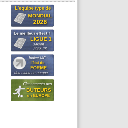
L'equipe type de
MONDIAL
2026
Le meilleur effectif
LIGUE 1
saison
2025-26
Indice MF :
l'état de
FORME
des clubs en europe
Classements des
BUTEURS
en EUROPE