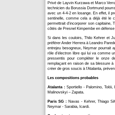
Privé de Layvin Kurzawa et Marco Verrat
technicien du Borussia Dortmund pourra
avec un 4-4-2 en losange. En effet, il pr
sentinelle, comme cela a déjà été le
permettrait d'incorporer son capitaine,
côtés de Presnel Kimpembe en défense 
Si dans les couloirs, Thilo Kehrer et J
préférer Ander Herrera à Leandro Parede
entrejeu besogneux, Neymar pourrait a
rôle d'électron libre qui lui va comme u
pressentis pour compléter le onze de
remplaçant en raison de sa blessure à la
créer de gros soucis à l'Atalanta, préven
Les compositions probables
Atalanta :
Sportiello - Palomino, Tolói,
Malinovskyi – Zapata.
Paris SG :
Navas - Kehrer, Thiago Si
Neymar - Sarabia, Icardi.