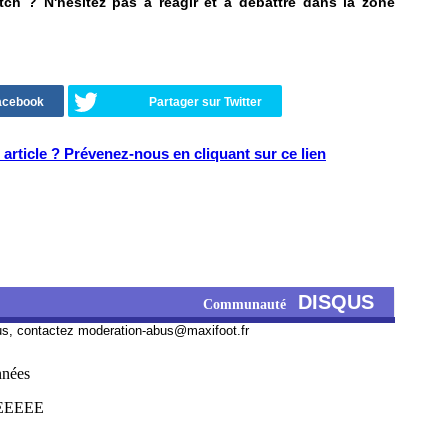
tch ? N'hésitez pas à réagir et à débattre dans la zone
Facebook
Partager sur Twitter
article ? Prévenez-nous en cliquant sur ce lien
DISQUS
Communauté
us, contactez
moderation-abus@maxifoot.fr