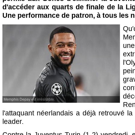
d'accéder aux quarts de finale de la L
Une performance de patron, à tous les n
Qu
Mem
u
ex
l'O
pe
gra
co
déc
Memphis Depay est irrésistible.
Ren
l'attaquant néerlandais a déjà retrouvé la
leader.
Contre la Juventus Turin (1-2) vendredi, e