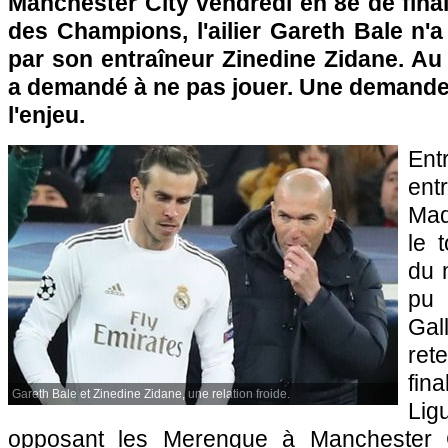
Manchester City vendredi en 8e de final
des Champions, l'ailier Gareth Bale n'
par son entraîneur Zinedine Zidane. Au c
a demandé à ne pas jouer. Une demande
l'enjeu.
Ent
en
Mad
le 
du 
pu 
Ga
ret
fina
Gareth Bale et Zinedine Zidane, une relation froide.
Li
opposant les Merengue à Manchester C