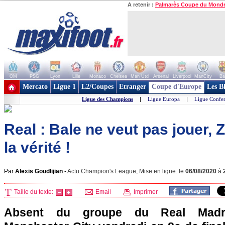
A retenir :
Palmarès Coupe du Mond
OM
PSG
Lyon
Lille
Monaco
Chelsea
Man Utd
Arsenal
Liverpool
ManCity
Ba
+ de clubs
Mercato
Ligue 1
L2/Coupes
Etranger
Coupe d'Europe
Les B
Ligue des Champions
|
Ligue Europa
|
Ligue Confe
Real : Bale ne veut pas jouer, Z
la vérité !
Par
Alexis Goudlijian
-
Actu Champion's League, Mise en ligne: le
06/08/2020
à
Taille du texte:
Email
Imprimer
Absent du groupe du Real Madri