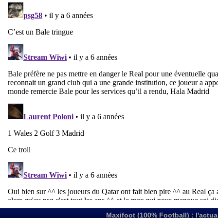
Maxifoot (100% Football) : l'actua