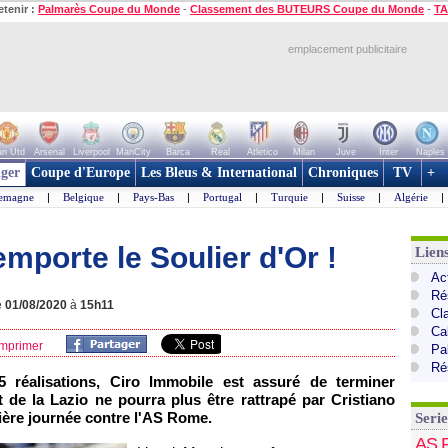
etenir :
Palmarès Coupe du Monde
-
Classement des BUTEURS Coupe du Monde
-
TA
emplacement publicitaire
n Utd
Arsenal
Liverpool
ManCity
Barca
Real
Atletico
Milan
Juve
Inter
Naples
ger
Coupe d'Europe
Les Bleus & International
Chroniques
TV
+
lemagne
|
Belgique
|
Pays-Bas
|
Portugal
|
Turquie
|
Suisse
|
Algérie
|
emporte le Soulier d'Or !
Liens
Act
Ré
e
01/08/2020
à
15h11
Cl
Cal
mprimer
Pa
Ré
5 réalisations, Ciro Immobile est assuré de terminer
t de la Lazio ne pourra plus être rattrapé par Cristiano
ière journée contre l'AS Rome.
Serie
AS 