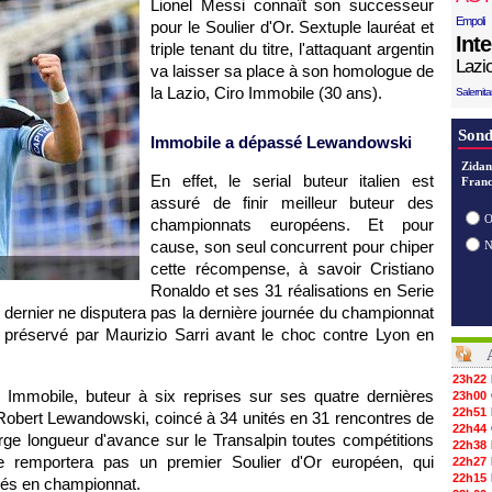
Lionel Messi connaît son successeur
Empoli
pour le Soulier d'Or. Sextuple lauréat et
Int
triple tenant du titre, l'attaquant argentin
Lazi
va laisser sa place à son homologue de
la Lazio, Ciro Immobile (30 ans).
Salernit
Sond
Immobile a dépassé Lewandowski
Zidan
En effet, le serial buteur italien est
Franc
assuré de finir meilleur buteur des
O
championnats européens. Et pour
cause, son seul concurrent pour chiper
cette récompense, à savoir Cristiano
Ronaldo et ses 31 réalisations en Serie
e dernier ne disputera pas la dernière journée du championnat
préservé par Maurizio Sarri avant le choc contre Lyon en
23h22
mmobile, buteur à six reprises sur ses quatre dernières
23h00
22h51
 Robert Lewandowski, coincé à 34 unités en 31 rencontres de
22h44
rge longueur d'avance sur le Transalpin toutes compétitions
22h38
ne remportera pas un premier Soulier d'Or européen, qui
22h27
22h15
ués en championnat.