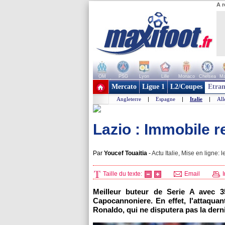
A r
OM
PSG
Lyon
Lille
Monaco
Chelsea
Ma
+ de clubs
Mercato
Ligue 1
L2/Coupes
Etran
Angleterre
|
Espagne
|
Italie
|
Al
Lazio : Immobile r
Par
Youcef Touaitia
-
Actu Italie, Mise en ligne: l
Taille du texte:
Email
I
Meilleur buteur de Serie A avec 3
Capocannoniere. En effet, l'attaquan
Ronaldo, qui ne disputera pas la dern