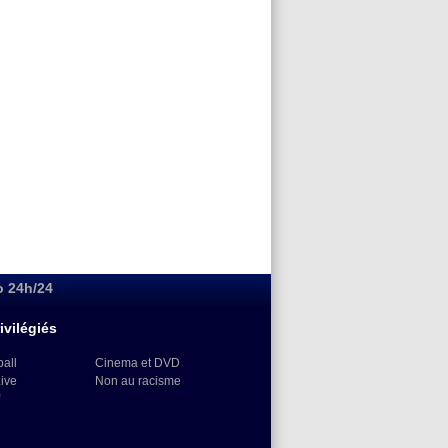
o 24h/24
ivilégiés
ball
Cinema et DVD
Live
Non au racisme
)