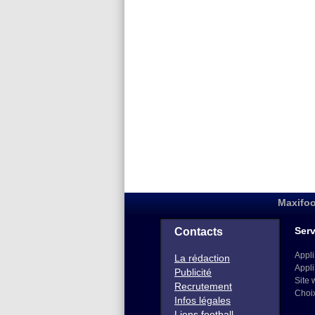
Maxifoo
Serv
Contacts
Appli
La rédaction
Appli
Publicité
Site 
Recrutement
Choi
Infos légales
Liens football