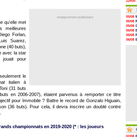
22h00
21h48
21h39
21h26
05/08
emplacement publicitaire
21h05
05/08
e qu'elle met
20h47
05/08
 meilleures
20h30
05/08
20h18
iego Forlan,
05/08
20h04
06/08
Luis Suarez,
19h47
06/08
ne (40 buts),
19h34
06/08
19h14
e avec la star
19h06
 jouait pour
18h50
18h30
18h20
17h58
seulement le
at italien à
Toni (31 buts
buts en 2006-2007), étaient parvenus à remporter ce titre
jectif pour Immobile ? Battre le record de Gonzalo Higuain,
on (36 buts). Pour cela, il devra inscrire un doublé contre
.
rands championnats en 2019-2020 (* : les joueurs
02/08