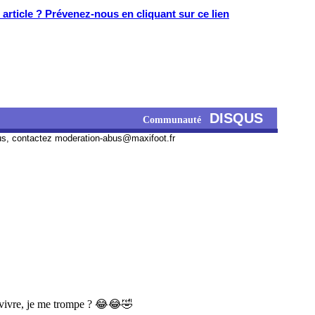
article ? Prévenez-nous en cliquant sur ce lien
DISQUS
Communauté
us, contactez
moderation-abus@maxifoot.fr