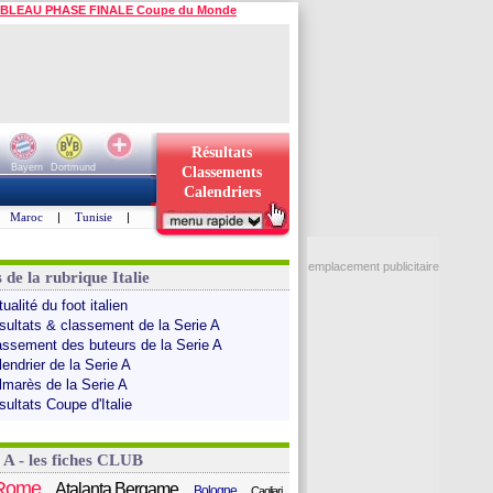
BLEAU PHASE FINALE Coupe du Monde
Résultats
Bayern
Dortmund
Classements
Calendriers
Maroc
|
Tunisie
|
emplacement publicitaire
 de la rubrique Italie
ualité du foot italien
sultats & classement de la Serie A
assement des buteurs de la Serie A
endrier de la Serie A
lmarès de la Serie A
sultats Coupe d'Italie
 A - les fiches CLUB
Rome
Atalanta Bergame
Bologne
Cagliari