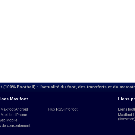
t (100% Football) : l'actualité du foot, des transferts et du mercat
ices Maxifoot
Liens pr
 Maxifoot Android
Flux RSS info foot
Liens foot
 Maxifoot iPhone
Maxifoot-
(livescore
web Mobile
x de consentement