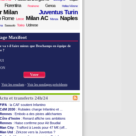
Fiorentina
Genoa
Frosinone
Hellas Vérone
er Milan
Juventus Turin
Milan AC
Naples
o Rome
Lecce
Monza
Udinese
Torino
ana
Sassuolo
age Maxifoot
e va t-il faire mieux que Deschamps en équipe de
e ?
UI
NON
Voter
Voir les resultats
-
Voir les sondages précédents
Actu et transferts 24h/24
FIFA
: la CAF soutient Infantino
CdM 2030
: Rubiales charge Infantino et ...
Rennes
: Embolo a des pistes alléchantes
Côte d'Ivoire
: Renard affiche ses ambitions
Rennes
: Haise confirme pour Aït Boudlal
Man City
: Trafford à Leeds pour 47 M€ (off...
Man Utd
: Zirkzee vers la Juventus ?