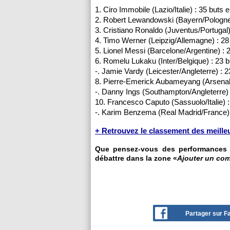
1. Ciro Immobile (Lazio/Italie) : 35 buts
2. Robert Lewandowski (Bayern/Pologne
3. Cristiano Ronaldo (Juventus/Portugal
4. Timo Werner (Leipzig/Allemagne) : 2
5. Lionel Messi (Barcelone/Argentine) :
6. Romelu Lukaku (Inter/Belgique) : 23 
-. Jamie Vardy (Leicester/Angleterre) :
8. Pierre-Emerick Aubameyang (Arsenal
-. Danny Ings (Southampton/Angleterre)
10. Francesco Caputo (Sassuolo/Italie) 
-. Karim Benzema (Real Madrid/France) 
+ Retrouvez le classement des meille
Que pensez-vous des performances d
débattre dans la zone «
Ajouter un co
Partager sur 