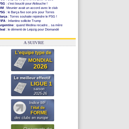
PSG
: c'est bouclé pour Akliouche !
OM
: Meunier avait un accord avec le club
PSG
: le Barça fixe son prix pour Torres
Barça
: Torres souhaite rejoindre le PSG !
FIFA
: Infantino sollicite Trump
Argentine
: quand Medina recadre... sa mère
Real
: le démenti de Leipzig pour Diomandé
OM
: Paixão attire un 2e club anglais
FIFA
: le conseiller d'Infantino démissionne !
A SUIVRE
L'equipe type de
MONDIAL
2026
Le meilleur effectif
LIGUE 1
saison
2025-26
Indice MF :
l'état de
FORME
des clubs en europe
Classements des