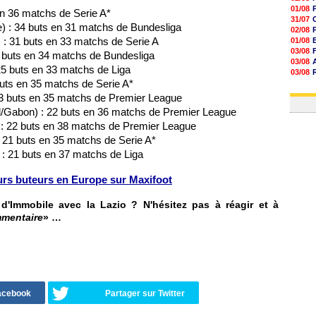
01/08
 en 36 matchs de Serie A*
31/07
) : 34 buts en 31 matchs de Bundesliga
02/08
) : 31 buts en 33 matchs de Serie A
01/08
03/08
8 buts en 34 matchs de Bundesliga
03/08
 25 buts en 33 matchs de Liga
03/08
buts en 35 matchs de Serie A*
03/08
31/07
 23 buts en 35 matchs de Premier League
/Gabon) : 22 buts en 36 matchs de Premier League
 : 22 buts en 38 matchs de Premier League
: 21 buts en 35 matchs de Serie A*
: 21 buts en 37 matchs de Liga
urs buteurs en Europe sur Maxifoot
'Immobile avec la Lazio ? N'hésitez pas à réagir et à
mmentaire
» …
Facebook
Partager sur Twitter