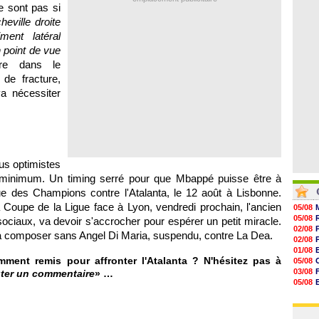
06/08
e sont pas si
07/08
heville droite
07/08
07/08
ment latéral
07/08
 point de vue
07/08
ire dans le
07/08
de fracture,
a nécessiter
us optimistes
 minimum. Un timing serré pour que Mbappé puisse être à
ue des Champions contre l'Atalanta, le 12 août à Lisbonne.
 la Coupe de la Ligue face à Lyon, vendredi prochain, l'ancien
05/08
05/08
ciaux, va devoir s'accrocher pour espérer un petit miracle.
02/08
ra composer sans Angel Di Maria, suspendu, contre La Dea.
02/08
01/08
mment remis pour affronter l'Atalanta ? N'hésitez pas à
05/08
03/08
ter un commentaire
» …
05/08
03/08
03/08