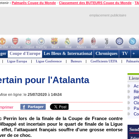
etenir :
Palmarès Coupe du Monde
-
Classement des BUTEURS Coupe du Monde
-
TA
emplacement publicitaire
n Utd
Arsenal
Liverpool
ManCity
Barca
Real
Atletico
Milan
Juve
Inter
Naples
ger
Coupe d'Europe
Les Bleus & International
Chroniques
TV
+
|
Ligue Europa
|
Ligue Conference
|
Buteurs
|
Coefficients UEFA
|
Palmarè
tain pour l'Atalanta
Lie
Ac
Ré
ise en ligne: le
25/07/2020
à
14h34
pr
Cl
mprimer
Pa
Co
c Perrin lors de la finale de la Coupe de France contre
 Mbappé est incertain pour le quart de finale de la Ligue
effet, l'attaquant français souffre d'une grosse entorse
Sond
iver de ce choc.
Zidan