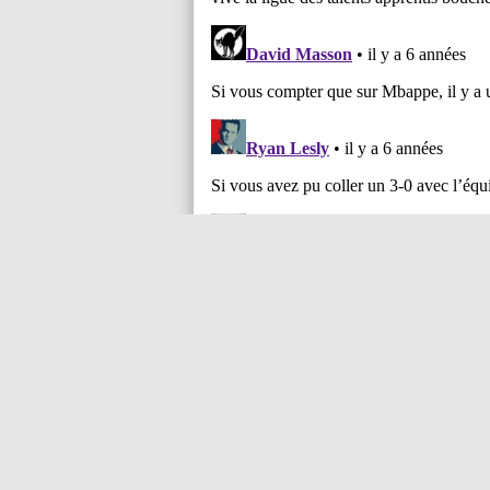
Maxifoo
Serv
Contacts
Appli
La rédaction
Appli
Publicité