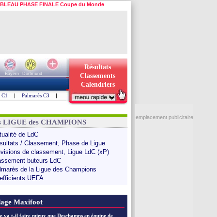
BLEAU PHASE FINALE Coupe du Monde
Résultats
Bayern
Dortmund
Classements
Calendriers
s C1
|
Palmarès C3
|
emplacement publicitaire
ns LIGUE des CHAMPIONS
tualité de LdC
sultats / Classement, Phase de Ligue
évisions de classement, Ligue LdC (xP)
assement buteurs LdC
lmarès de la Ligue des Champions
efficients UEFA
age Maxifoot
e va t-il faire mieux que Deschamps en équipe de