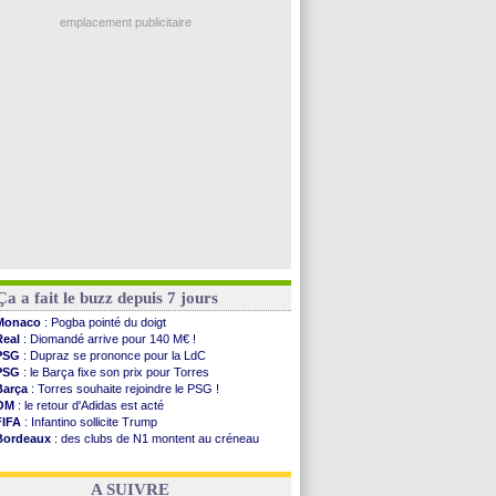
Ouganda
: Owori battu à mort à Kampala
OM
: McCourt a versé 120 M€ en 2026
emplacement publicitaire
PSG
: 4 retours dans le groupe face à Man Utd ...
Nice
: Kevin Carlos va partir en Italie
L1
: prison avec sursis requis contre un arbitre
Leganés
: c'est signé pour Luca Zidane (off.)
Atletico
: Ruggeri en route pour Aston Villa
Voir les brèves précédentes
Ça a fait le buzz depuis 7 jours
Monaco
: Pogba pointé du doigt
Real
: Diomandé arrive pour 140 M€ !
PSG
: Dupraz se prononce pour la LdC
PSG
: le Barça fixe son prix pour Torres
Barça
: Torres souhaite rejoindre le PSG !
OM
: le retour d'Adidas est acté
FIFA
: Infantino sollicite Trump
Bordeaux
: des clubs de N1 montent au créneau
Argentine
: quand Medina recadre... sa mère
Real
: le démenti de Leipzig pour Diomandé
A SUIVRE