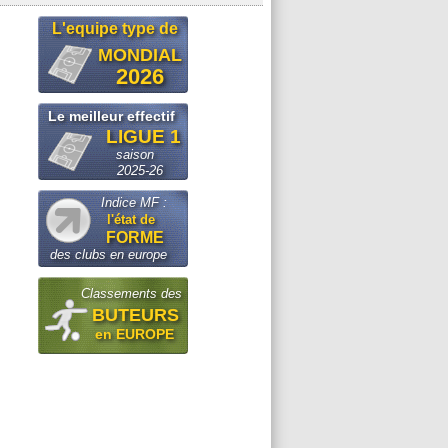
L'equipe type de
MONDIAL
2026
Le meilleur effectif
LIGUE 1
saison
2025-26
Indice MF :
l'état de
FORME
des clubs en europe
Classements des
BUTEURS
en EUROPE