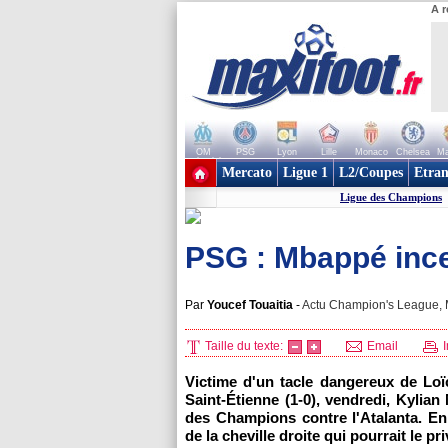
A r
OM
PSG
Lyon
Lille
Monaco
Chelsea
Ma
+ de clubs
Mercato
Ligue 1
L2/Coupes
Etran
Ligue des Champions
PSG : Mbappé incer
Par
Youcef Touaitia
-
Actu Champion's League, M
Taille du texte:
Email
I
Victime d'un tacle dangereux de Loï
Saint-Étienne (1-0), vendredi, Kylian
des Champions contre l'Atalanta. En 
de la cheville droite qui pourrait le pr