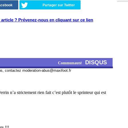
Facebook
Partager sur Twitter
article ? Prévenez-nous en cliquant sur ce lien
DISQUS
Communauté
us, contactez
moderation-abus@maxifoot.fr