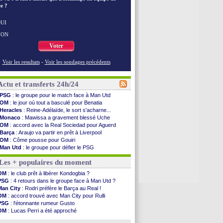
e ?
UI
NON
Voter
Voir les resultats
-
Voir les sondages précédents
Actu et transferts 24h/24
PSG
: le groupe pour le match face à Man Utd
OM
: le jour où tout a basculé pour Benatia
Heracles
: Reine-Adélaïde, le sort s'acharne...
Monaco
: Mawissa a gravement blessé Uche
OM
: accord avec la Real Sociedad pour Aguerd
Barça
: Araujo va partir en prêt à Liverpool
OM
: Côme pousse pour Gouiri
Man Utd
: le groupe pour défier le PSG
L3
: Caen premier leader
Les + populaires du moment
OM
: Højbjerg, son agent maintient le suspense
OM
: Gouiri évoque son avenir
OM
: le club prêt à libérer Kondogbia ?
Leipzig
: le transfert d'Asllani tombe à l'eau
PSG
: 4 retours dans le groupe face à Man Utd ?
L3
: 1ère utilisation du Football Video Support
Man City
: Rodri préfère le Barça au Real !
OM
: Benatia envoie une pique à Longoria
OM
: accord trouvé avec Man City pour Rulli
illarreal
: Al-Ahli veut Pape Gueye
PSG
: l'étonnante rumeur Gusto
Lyon
: la dernière saison de Fonseca ?
OM
: Lucas Perri a été approché
OM
: un nouveau prétendant pour Højbjerg
OM
: une offre pour Bulka
Brest
: un gardien norvégien en approche ?