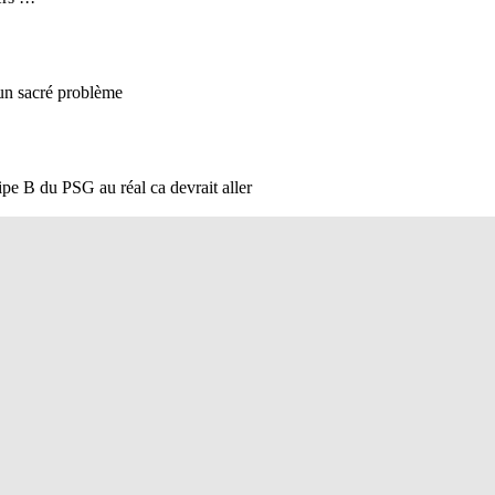
t (100% Football) : l'actualité du foot, des transferts et du mercat
ices Maxifoot
Liens pr
 Maxifoot Android
Flux RSS info foot
Liens foot
 Maxifoot iPhone
Maxifoot-
(livescore