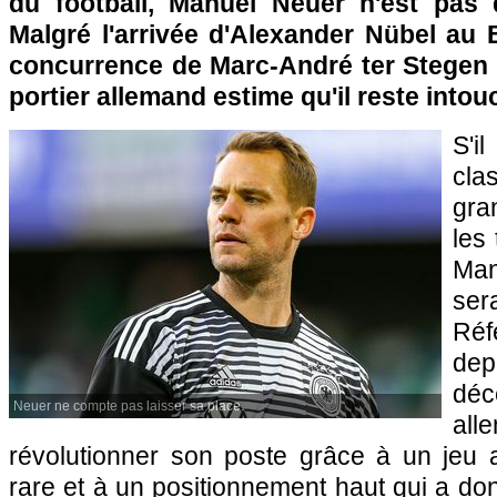
du football, Manuel Neuer n'est pas 
Malgré l'arrivée d'Alexander Nübel au 
concurrence de Marc-André ter Stegen a
portier allemand estime qu'il reste intou
S'i
cl
gra
les
Man
ser
Ré
de
déc
Neuer ne compte pas laisser sa place.
al
révolutionner son poste grâce à un jeu a
rare et à un positionnement haut qui a d