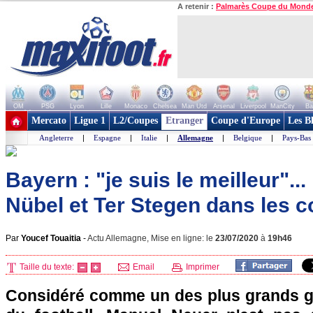
A retenir :
Palmarès Coupe du Mond
OM
PSG
Lyon
Lille
Monaco
Chelsea
Man Utd
Arsenal
Liverpool
ManCity
Ba
+ de clubs
Mercato
Ligue 1
L2/Coupes
Etranger
Coupe d'Europe
Les B
Angleterre
|
Espagne
|
Italie
|
Allemagne
|
Belgique
|
Pays-Bas
Bayern : "je suis le meilleur"..
Nübel et Ter Stegen dans les 
Par
Youcef Touaitia
-
Actu Allemagne, Mise en ligne: le
23/07/2020
à
19h46
Taille du texte:
Email
Imprimer
Considéré comme un des plus grands gar