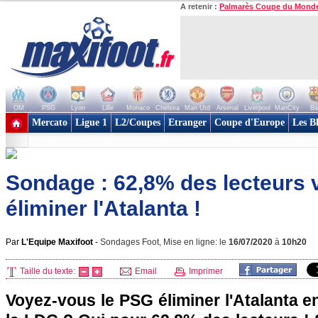
A retenir :
Palmarès Coupe du Mond
OM
PSG
Lyon
Lille
Monaco
Chelsea
Man Utd
Arsenal
Liverpool
ManCity
Ba
+ de clubs
Mercato
Ligue 1
L2/Coupes
Etranger
Coupe d'Europe
Les B
Sondage : 62,8% des lecteurs 
éliminer l'Atalanta !
Par
L'Equipe Maxifoot
-
Sondages Foot, Mise en ligne: le
16/07/2020
à
10h20
Taille du texte:
Email
Imprimer
Voyez-vous le PSG éliminer l'Atalanta en