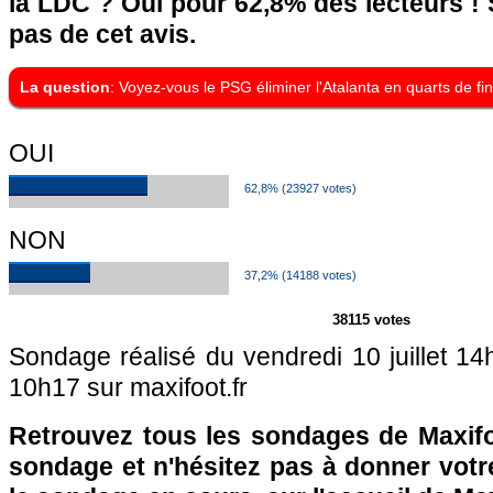
la LDC ? Oui pour 62,8% des lecteurs !
pas de cet avis.
La question
: Voyez-vous le PSG éliminer l'Atalanta en quarts de fi
OUI
62,8% (23927 votes)
NON
37,2% (14188 votes)
38115 votes
Sondage réalisé du vendredi 10 juillet 14h
10h17 sur maxifoot.fr
Retrouvez tous les sondages de Maxifo
sondage et n'hésitez pas à donner votre