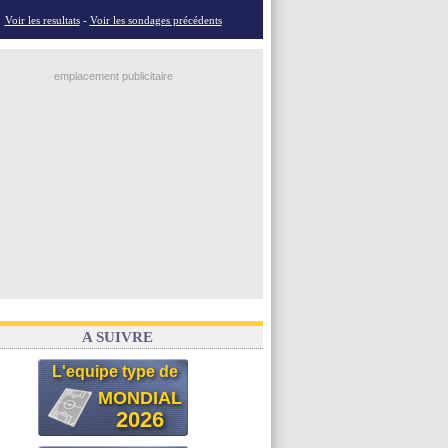
Voir les resultats
-
Voir les sondages précédents
emplacement publicitaire
A SUIVRE
L'equipe type de
MONDIAL
2026