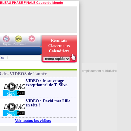
BLEAU PHASE FINALE Coupe du Monde
Résultats
Bayern
Dortmund
Classements
Calendriers
ubs
|
emplacement publicitaire
5 des VIDEOS de l'année
VIDEO : le sauvetage
exceptionnel de T. Silva
20/11
VIDEO : David met Lille
en tête !
20/11
Voir toutes les vidéos