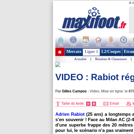
A r
OM
PSG
Lyon
Lille
Monaco
Chelsea
Ma
+ de clubs
Mercato
Ligue 1
L2/Coupes
Etran
Actualité
|
Résultats & Classement
|
VIDEO : Rabiot ré
Par
Gilles Campos
-
Video, Mise en ligne: le
07
Taille du texte:
Email
I
Adrien Rabiot
(25 ans) a longtemps a
s'en souvenir ! Face au Milan AC (2-4)
d'une superbe frappe des 20 mètres
pour lui, le scénario n'a pas vraiment