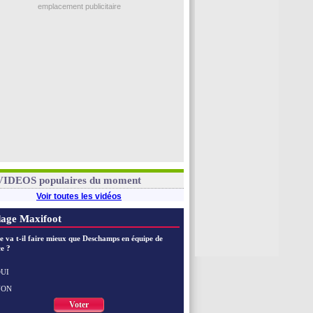
emplacement publicitaire
VIDEOS populaires du moment
Voir toutes les vidéos
age Maxifoot
e va t-il faire mieux que Deschamps en équipe de
e ?
UI
NON
Voter