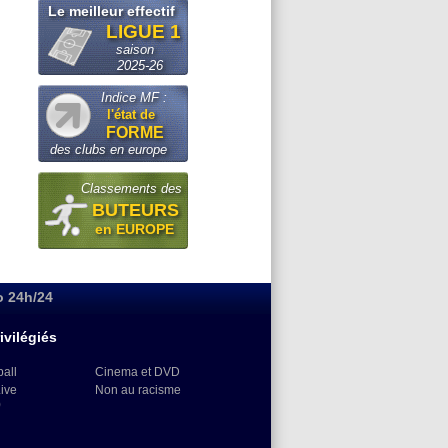
Le meilleur effectif
LIGUE 1
saison
2025-26
Indice MF :
l'état de
FORME
des clubs en europe
Classements des
BUTEURS
en EUROPE
o 24h/24
ivilégiés
ball
Cinema et DVD
Live
Non au racisme
)