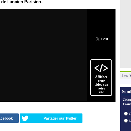
de l'ancien Parisien...
Les 
Afficher
cette
video sur
votre
Sond
site
Zidan
Franc
O
Facebook
Partager sur Twitter