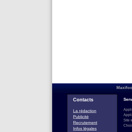
Maxifoo
Serv
Contacts
Appli
La rédaction
Appli
Publicité
Site 
Recrutement
Choi
Infos légales