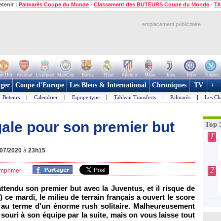
etenir :
Palmarès Coupe du Monde
-
Classement des BUTEURS Coupe du Monde
-
TA
emplacement publicitaire
n Utd
Arsenal
Liverpool
ManCity
Barca
Real
Atletico
Milan
Juve
Inter
Naples
ger
Coupe d'Europe
Les Bleus & International
Chroniques
TV
+
Buteurs
|
Calendrier
|
Equipe type
|
Tableau Transferts
|
Palmarès
|
Les Cl
gale pour son premier but
Top 
1
/07/2020
à
23h15
2
mprimer
ttendu son premier but avec la Juventus, et il risque de
 ce mardi, le milieu de terrain français a ouvert le score
 au terme d'un énorme rush solitaire. Malheureusement
 souri à son équipe par la suite, mais on vous laisse tout