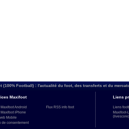
t (100% Football) : l'actualité du foot, des transferts et du mercat
ices Maxifoot
Liens pr
 Maxifoot Android
Flux RSS info foot
Liens foot
 Maxifoot iPhone
Maxifoot-
(livescore
web Mobile
x de consentement