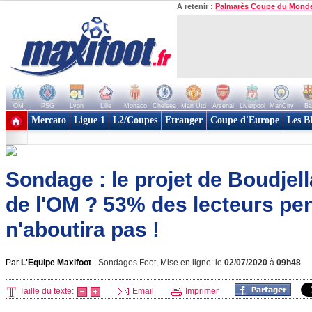
A retenir :
Palmarès Coupe du Mond
OM
PSG
Lyon
Lille
Monaco
Chelsea
Man Utd
Arsenal
Liverpool
ManCity
Ba
+ de clubs
Mercato
Ligue 1
L2/Coupes
Etranger
Coupe d'Europe
Les B
Sondage : le projet de Boudjella
de l'OM ? 53% des lecteurs pe
n'aboutira pas !
Par
L'Equipe Maxifoot
-
Sondages Foot, Mise en ligne: le
02/07/2020
à
09h48
Taille du texte:
Email
Imprimer