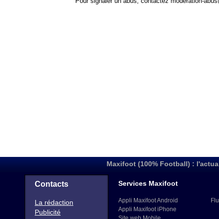
Pour signaler un abus, contactez
moderation-abus
Maxifoot (100% Football) : l'actua
Services Maxifoot
Contacts
Appli Maxifoot Android
Flu
La rédaction
Appli Maxifoot iPhone
Publicité
Site web Mobile