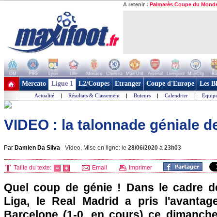
A retenir :
Palmarès Coupe du Mond
OM
PSG
Lyon
Lille
Monaco
Chelsea
Man Utd
Arsenal
Liverpool
ManCity
Ba
+ de clubs
Mercato
Ligue 1
L2/Coupes
Etranger
Coupe d'Europe
Les B
Actualité
|
Résultats & Classement
|
Buteurs
|
Calendrier
|
Equipe
VIDEO : la talonnade géniale 
Par
Damien Da Silva
-
Video, Mise en ligne: le
28/06/2020
à
23h03
Taille du texte:
Email
Imprimer
Quel coup de génie ! Dans le cadre d
Liga, le Real Madrid a pris l'avantag
Barcelone (1-0, en cours) ce dimanch