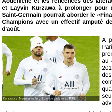
Aouchiche et les réticences des laté
et Layvin Kurzawa à prolonger pour d
Saint-Germain pourrait aborder le «Fina
Champions avec un effectif amputé de
d'août.
A p
Pa
pre
au 
201
de
co
qua
seu
Kurzawa et Meunier ne feront pas de cadeau au PSG.
adv