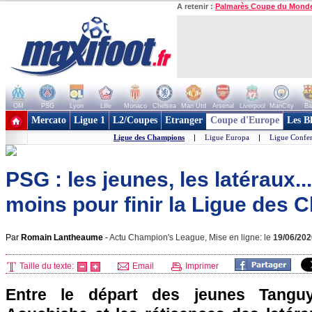
A retenir :
Palmarès Coupe du Mond
OM
PSG
Lyon
Lille
Monaco
Chelsea
Man Utd
Arsenal
Liverpool
ManCity
Ba
+ de clubs
Mercato
Ligue 1
L2/Coupes
Etranger
Coupe d'Europe
Les B
Ligue des Champions
|
Ligue Europa
|
Ligue Confe
PSG : les jeunes, les latéraux..
moins pour finir la Ligue des
Par
Romain Lantheaume
-
Actu Champion's League, Mise en ligne: le
19/06/202
Taille du texte:
Email
Imprimer
Entre le départ des jeunes Tangu