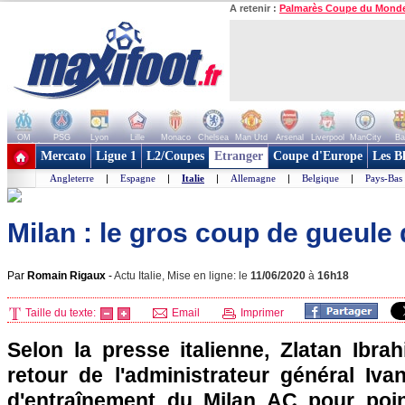
A retenir :
Palmarès Coupe du Mond
OM
PSG
Lyon
Lille
Monaco
Chelsea
Man Utd
Arsenal
Liverpool
ManCity
Ba
+ de clubs
Mercato
Ligue 1
L2/Coupes
Etranger
Coupe d'Europe
Les B
Angleterre
|
Espagne
|
Italie
|
Allemagne
|
Belgique
|
Pays-Bas
Milan : le gros coup de gueule
Par
Romain Rigaux
-
Actu Italie, Mise en ligne: le
11/06/2020
à
16h18
Taille du texte:
Email
Imprimer
Selon la presse italienne, Zlatan Ibra
retour de l'administrateur général Iva
d'entraînement du Milan AC pour poin