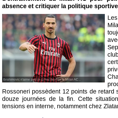
absence et critiquer la politique sportiv
Les
Mil
tou
ave
Sep
clu
ce
pr
Ch
Ibrahimovic n'aime pas ce qu'est devenu le Milan AC...
pr
Rossoneri possèdent 12 points de retard su
douze journées de la fin. Cette situati
tensions en interne, notamment chez Zlata