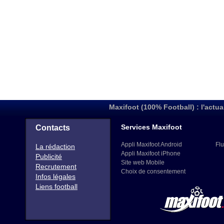
Maxifoot (100% Football) : l'actua
Services Maxifoot
Contacts
Appli Maxifoot Android
Flu
La rédaction
Appli Maxifoot iPhone
Publicité
Site web Mobile
Recrutement
Choix de consentement
Infos légales
Liens football