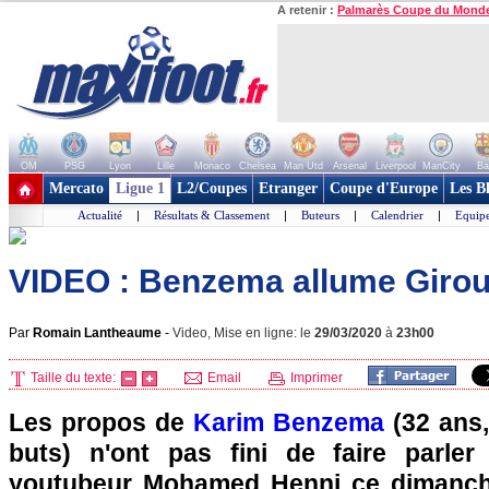
A retenir :
Palmarès Coupe du Mond
OM
PSG
Lyon
Lille
Monaco
Chelsea
Man Utd
Arsenal
Liverpool
ManCity
Ba
+ de clubs
Mercato
Ligue 1
L2/Coupes
Etranger
Coupe d'Europe
Les B
Actualité
|
Résultats & Classement
|
Buteurs
|
Calendrier
|
Equipe
VIDEO : Benzema allume Girou
Par
Romain Lantheaume
-
Video, Mise en ligne: le
29/03/2020
à
23h00
Taille du texte:
Email
Imprimer
Les propos de
Karim Benzema
(32 ans,
buts) n'ont pas fini de faire parler
youtubeur Mohamed Henni ce dimanche