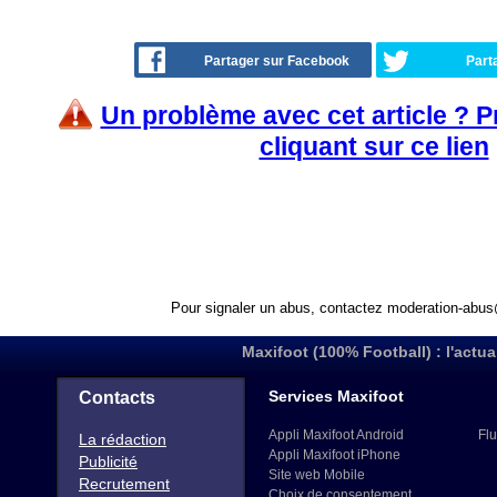
Partager sur Facebook
Part
Un problème avec cet article ? 
cliquant sur ce lien
Pour signaler un abus, contactez
moderation-abus
Maxifoot (100% Football) : l'actua
Services Maxifoot
Contacts
Appli Maxifoot Android
Flu
La rédaction
Appli Maxifoot iPhone
Publicité
Site web Mobile
Recrutement
Choix de consentement