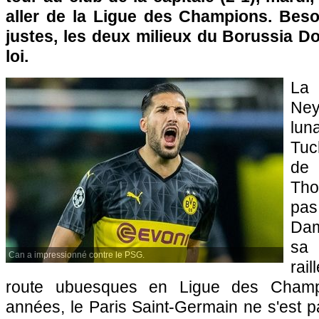
aller de la Ligue des Champions. Beso
justes, les deux milieux du Borussia Do
loi.
La
Ne
lu
Tuc
de
Tho
pa
Dam
sa
Can a impressionné contre le PSG.
rail
route ubuesques en Ligue des Champ
années, le Paris Saint-Germain ne s'est pa