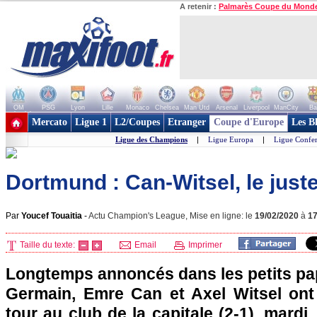
A retenir :
Palmarès Coupe du Mond
OM
PSG
Lyon
Lille
Monaco
Chelsea
Man Utd
Arsenal
Liverpool
ManCity
Ba
+ de clubs
Mercato
Ligue 1
L2/Coupes
Etranger
Coupe d'Europe
Les B
Ligue des Champions
|
Ligue Europa
|
Ligue Confe
Dortmund : Can-Witsel, le juste
Par
Youcef Touaitia
-
Actu Champion's League, Mise en ligne: le
19/02/2020
à
1
Taille du texte:
Email
Imprimer
Longtemps annoncés dans les petits pap
Germain, Emre Can et Axel Witsel ont 
tour au club de la capitale (2-1), mardi,