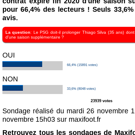
contrat expire fin 2020 d'une saison s
pour 66,4% des lecteurs ! Seuls 33,6%
avis.
La question
: Le PSG doit-il prolonger Thiago Silva (35 ans) dont 
d'une saison supplémentaire ?
OUI
66,4% (15891 votes)
NON
33,6% (8048 votes)
23939 votes
Sondage réalisé du mardi 26 novembre 1
novembre 15h03 sur maxifoot.fr
Retrouvez tous les sondages de Maxifo