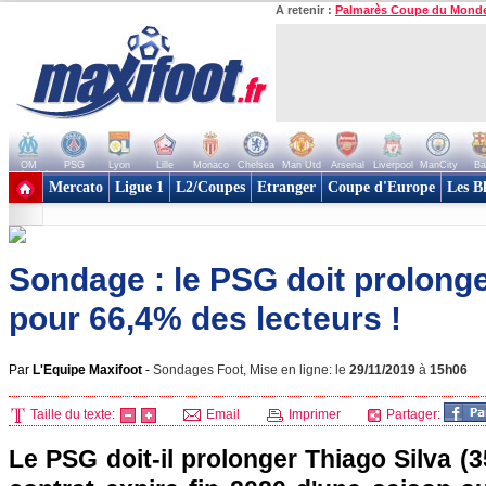
A retenir :
Palmarès Coupe du Mond
OM
PSG
Lyon
Lille
Monaco
Chelsea
Man Utd
Arsenal
Liverpool
ManCity
Ba
+ de clubs
Mercato
Ligue 1
L2/Coupes
Etranger
Coupe d'Europe
Les B
Sondage : le PSG doit prolonge
pour 66,4% des lecteurs !
Par
L'Equipe Maxifoot
-
Sondages Foot, Mise en ligne: le
29/11/2019
à
15h06
Taille du texte:
Email
Imprimer
Partager:
Le PSG doit-il prolonger Thiago Silva (3