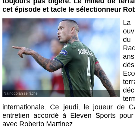
toujours pas digéré. Le milieu de terra
cet épisode et tacle le sélectionneur Ro
La
ouv
du
Rad
an
dés
Eco
ter
dé
Nainggolan se fâche
te
internationale. Ce jeudi, le joueur de Ca
entretien accordé à Eleven Sports pour
avec Roberto Martinez.