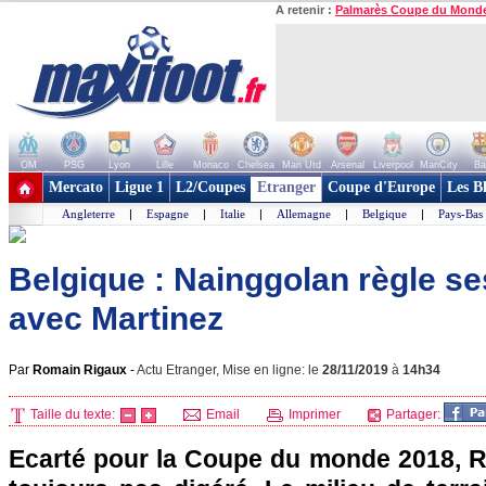
A retenir :
Palmarès Coupe du Mond
OM
PSG
Lyon
Lille
Monaco
Chelsea
Man Utd
Arsenal
Liverpool
ManCity
Ba
+ de clubs
Mercato
Ligue 1
L2/Coupes
Etranger
Coupe d'Europe
Les B
Angleterre
|
Espagne
|
Italie
|
Allemagne
|
Belgique
|
Pays-Bas
Belgique : Nainggolan règle s
avec Martinez
Par
Romain Rigaux
-
Actu Etranger, Mise en ligne: le
28/11/2019
à
14h34
Taille du texte:
Email
Imprimer
Partager:
Ecarté pour la Coupe du monde 2018, R