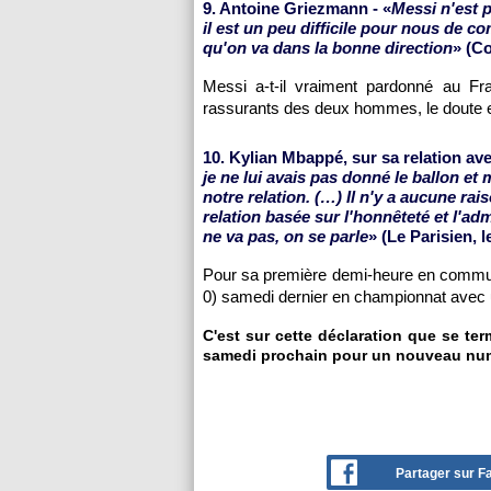
9. Antoine Griezmann - «
Messi n'est 
il est un peu difficile pour nous de c
qu'on va dans la bonne direction
» (Co
Messi a-t-il vraiment pardonné au Fr
rassurants des deux hommes, le doute
10. Kylian Mbappé, sur sa relation av
je ne lui avais pas donné le ballon et 
notre relation. (…) Il n'y a aucune ra
relation basée sur l'honnêteté et l'adm
ne va pas, on se parle
» (Le Parisien, l
Pour sa première demi-heure en commun d
0) samedi dernier en championnat avec u
C'est sur cette déclaration que se te
samedi prochain pour un nouveau nu
Partager sur 