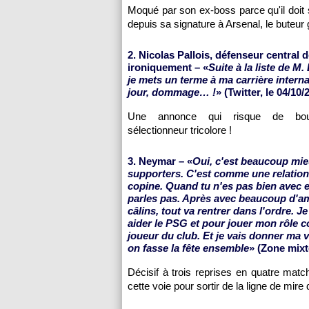
Moqué par son ex-boss parce qu'il doit 
depuis sa signature à Arsenal, le buteur
2. Nicolas Pallois, défenseur central 
ironiquement – «
Suite à la liste de M
je mets un terme à ma carrière interna
jour, dommage… !
» (Twitter, le 04/10/
Une annonce qui risque de boul
sélectionneur tricolore !
3. Neymar – «
Oui, c'est beaucoup mie
supporters. C'est comme une relation
copine. Quand tu n'es pas bien avec el
parles pas. Après avec beaucoup d'a
câlins, tout va rentrer dans l'ordre. Je
aider le PSG et pour jouer mon rôle
joueur du club. Et je vais donner ma vi
on fasse la fête ensemble
» (Zone mixt
Décisif à trois reprises en quatre matc
cette voie pour sortir de la ligne de mir