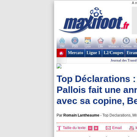
A r
OM
PSG
Lyon
Lille
Monaco
Chelsea
Ma
+ de clubs
Mercato
Ligue 1
L2/Coupes
Etran
Journal des Transf
Top Déclarations 
Pallois fait une 
avec sa copine, Be
Par
Romain Lantheaume
-
Top Declarations, Mi
Taille du texte:
Email
I