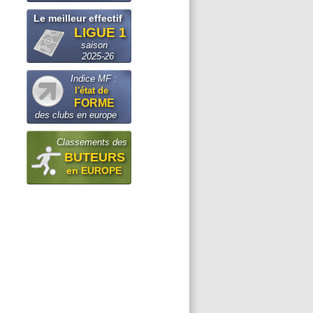
Le meilleur effectif
LIGUE 1
saison
2025-26
Indice MF :
l'état de
FORME
des clubs en europe
Classements des
BUTEURS
en EUROPE