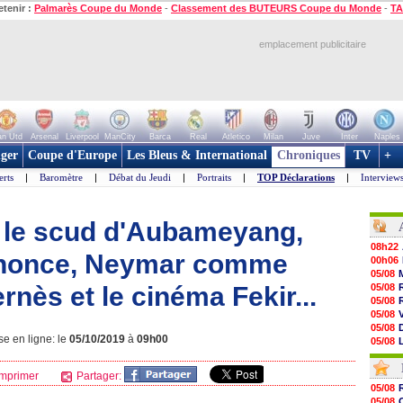
etenir :
Palmarès Coupe du Monde
-
Classement des BUTEURS Coupe du Monde
-
TA
emplacement publicitaire
n Utd
Arsenal
Liverpool
ManCity
Barca
Real
Atletico
Milan
Juve
Inter
Naples
ger
Coupe d'Europe
Les Bleus & International
Chroniques
TV
+
erts
|
Baromètre
|
Débat du Jeudi
|
Portraits
|
TOP Déclarations
|
Interview
: le scud d'Aubameyang,
08h22
annonce, Neymar comme
00h06
05/08
rnès et le cinéma Fekir...
05/08
05/08
05/08
05/08
se en ligne: le
05/10/2019
à
09h00
05/08
05/08
05/08
mprimer
Partager:
05/08
05/08
05/08
05/08