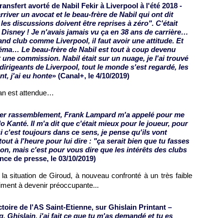
ransfert avorté de Nabil Fekir à Liverpool à l'été 2018 -
rriver un avocat et le beau-frère de Nabil qui ont dit
 les discussions doivent être reprises à zéro". C'était
m Disney ! Je n'avais jamais vu ça en 38 ans de carrière…
d club comme Liverpool, il faut avoir une attitude. Et
inéma… Le beau-frère de Nabil est tout à coup devenu
 une commission. Nabil était sur un nuage, je l'ai trouvé
dirigeants de Liverpool, tout le monde s'est regardé, les
t, j'ai eu honte
» (Canal+, le 4/10/2019)
lan est attendue…
ier rassemblement, Frank Lampard m'a appelé pour me
anté. Il m'a dit que c'était mieux pour le joueur, pour
 si c'est toujours dans ce sens, je pense qu'ils vont
tout à l'heure pour lui dire : "ça serait bien que tu fasses
Non, mais c'est pour vous dire que les intérêts des clubs
nce de presse, le 03/10/2019)
a situation de Giroud, à nouveau confronté à un très faible
ment à devenir préoccupante...
toire de l'AS Saint-Etienne, sur Ghislain Printant –
. Ghislain, j'ai fait ce que tu m'as demandé et tu es