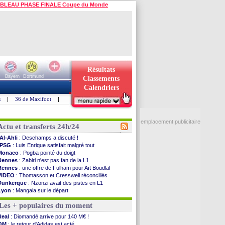
BLEAU PHASE FINALE Coupe du Monde
Résultats
Bayern
Dortmund
Classements
Calendriers
s
|
36 de Maxifoot
|
emplacement publicitaire
Actu et transferts 24h/24
Al-Ahli
: Deschamps a discuté !
PSG
: Luis Enrique satisfait malgré tout
Monaco
: Pogba pointé du doigt
Rennes
: Zabiri n'est pas fan de la L1
Rennes
: une offre de Fulham pour Aït Boudlal
VIDEO
: Thomasson et Cresswell réconciliés
Dunkerque
: Nzonzi avait des pistes en L1
Lyon
: Mangala sur le départ
Amical
: Arsenal s'incline face au Real Betis
Les + populaires du moment
Amical
: lourde défaite pour le PSG
Man City
: Maresca flou pour Reijnders
Real
: Diomandé arrive pour 140 M€ !
LdC
: Fenerbahçe prend une belle option
OM
: le retour d'Adidas est acté