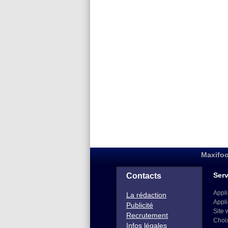
Maxifoo
Serv
Contacts
Appli
La rédaction
Appli
Publicité
Site 
Recrutement
Choi
Infos légales