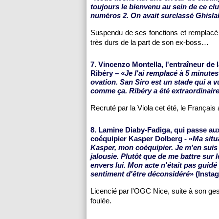
toujours le bienvenu au sein de ce club
numéros 2. On avait surclassé Ghisla
Suspendu de ses fonctions et remplacé v
très durs de la part de son ex-boss…
7. Vincenzo Montella, l'entraîneur de 
Ribéry – «
Je l'ai remplacé à 5 minutes 
ovation. San Siro est un stade qui a 
comme ça. Ribéry a été extraordinaire
Recruté par la Viola cet été, le Français
8. Lamine Diaby-Fadiga, qui passe aux
coéquipier Kasper Dolberg - «
Ma situa
Kasper, mon coéquipier. Je m'en suis 
jalousie. Plutôt que de me battre sur l
envers lui. Mon acte n'était pas guidé p
sentiment d'être déconsidéré
» (Insta
Licencié par l'OGC Nice, suite à son ges
foulée.