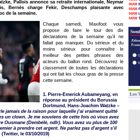
e, Pallois annonce sa retraite internationale, Neymar
05/08
05/08
ris, Bernès charge Fekir, Deschamps plaisante avec
05/08
05/08
05/08
c de la semaine.
04/08
05/08
04/08
05/08
04/08
Chaque samedi, Maxifoot vous
05/08
04/08
propose de faire le tour des dix
05/08
Sond
05/08
déclarations de la semaine qu'il ne
05/08
Zidan
fallait pas manquer. Du sérieux et du
05/08
Franc
moins sérieux pour connaître le
05/08
05/08
meilleur des petites phrases des
O
acteurs du ballon rond. Découvrez le
classement de toutes les déclarations
qui ont fait les choux gras de la presse
cette semaine.
1. Pierre-Emerick Aubameyang, en
Les 
réponse au président du Borussia
Dortmund, Hans-Joachim Watzke –
le jamais de la raison pour laquelle j'ai vraiment quitté
s un clown. Je me souviens de cette fois où vous avez
re Ousmane (Dembélé, ndlr). Vous avez vu plus de 100
remier à prendre cet argent. Ne parlez pas d'argent s'il
 (Twitter, le 03/10/2019)