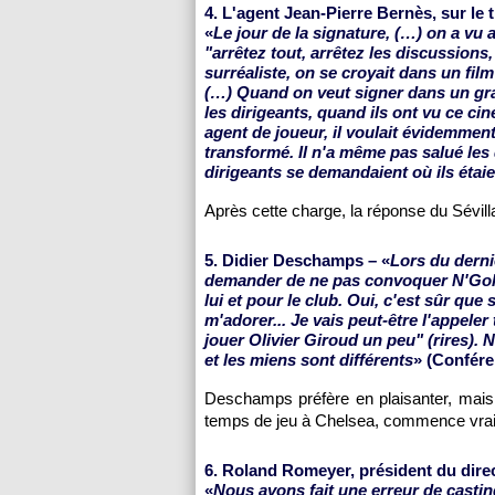
4. L'agent Jean-Pierre Bernès, sur le t
«
Le jour de la signature, (…) on a vu a
"arrêtez tout, arrêtez les discussions,
surréaliste, on se croyait dans un fil
(…) Quand on veut signer dans un gran
les dirigeants, quand ils ont vu ce c
agent de joueur, il voulait évidemment
transformé. Il n'a même pas salué les 
dirigeants se demandaient où ils étaien
Après cette charge, la réponse du Sévil
5. Didier Deschamps – «
Lors du dern
demander de ne pas convoquer N'Golo K
lui et pour le club. Oui, c'est sûr que
m'adorer... Je vais peut-être l'appeler 
jouer Olivier Giroud un peu" (rires). 
et les miens sont différents
» (Confére
Deschamps préfère en plaisanter, mais l
temps de jeu à Chelsea, commence vrai
6. Roland Romeyer, président du direc
«
Nous avons fait une erreur de casting