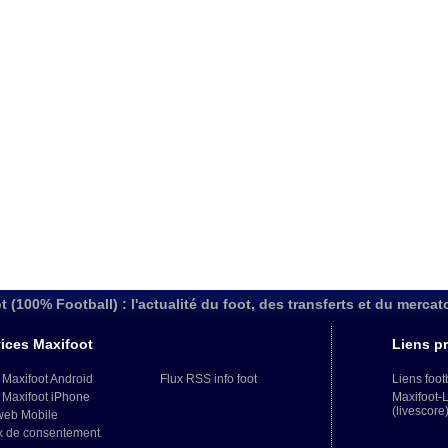
t (100% Football) : l'actualité du foot, des transferts et du mercat
ices Maxifoot
Liens pr
 Maxifoot Android
Flux RSS info foot
Liens foot
 Maxifoot iPhone
Maxifoot-
(livescore
web Mobile
x de consentement