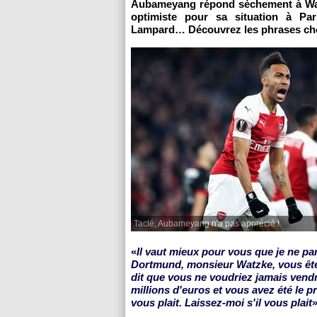
Aubameyang répond sèchement à Watzk
optimiste pour sa situation à Pa
Lampard… Découvrez les phrases cho
Taclé, Aubameyang n'a pas apprécié !
«
Il vaut mieux pour vous que je ne par
Dortmund, monsieur Watzke, vous ête
dit que vous ne voudriez jamais vend
millions d'euros et vous avez été le p
vous plait. Laissez-moi s'il vous plait
»