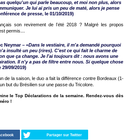
pas quelqu'un qui parle beaucoup, et moi non plus, alors
ommuniquer. Je lui ai pris un peu de maté, alors je pense
nférence de presse, le 01/10/2019)
ançais son revirement de l'été 2018 ? Malgré les propos
 est permis…
ec Neymar – «
Dans le vestiaire, il m'a demandé pourquoi
m'a insulté un peu (rires). C'est ce qui fait le charme de
ison que ça change. Je l'ai toujours dit : nous avons une
iration. Il n'y a pas de filtre entre nous. Si quelque chose
e 29/09/2019)
e la saison, le duo a fait la différence contre Bordeaux (1-
n but du Brésilien sur une passe du Tricolore.
rmine le Top Déclarations de la semaine. Rendez-vous dès
méro !
Facebook
Partager sur Twitter