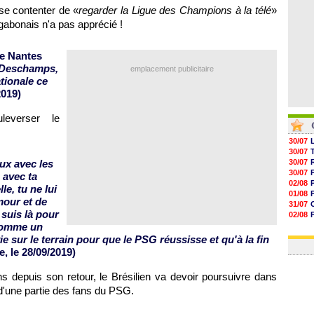
se contenter de «
regarder la Ligue des Champions à la télé
»
 gabonais n'a pas apprécié !
de Nantes
. Deschamps,
emplacement publicitaire
tionale ce
2019)
everser le
30/07
30/07
ux avec les
30/07
30/07
 avec ta
02/08
le, tu ne lui
01/08
mour et de
31/07
 suis là pour
02/08
 comme un
30/07
01/08
e sur le terrain pour que le PSG réussisse et qu'à la fin
e, le 28/09/2019)
hs depuis son retour, le Brésilien va devoir poursuivre dans
e d'une partie des fans du PSG.