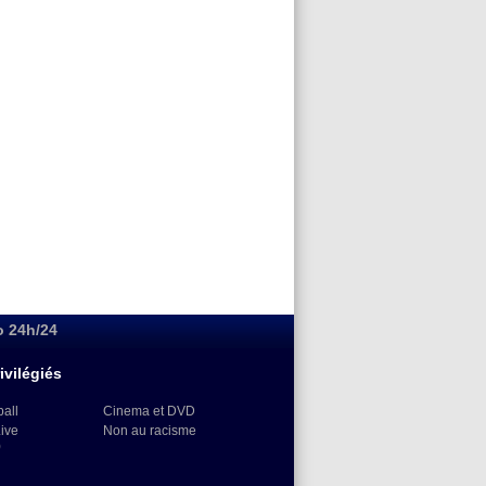
o 24h/24
ivilégiés
ball
Cinema et DVD
Live
Non au racisme
)