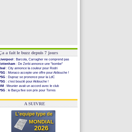
Ça a fait le buzz depuis 7 jours
Liverpool
: Barcola, Carragher ne comprend pas
Tottenham
: De Zerbi annonce une "bombe"
Real
: City annonce la couleur pour Rodri
PSG
: Monaco accepte une offre pour Akliouche !
PSG
: Dupraz se prononce pour la LdC
PSG
: c'est bouclé pour Akliouche !
OM
: Meunier avait un accord avec le club
PSG
: le Barça fixe son prix pour Torres
OM
: accord de principe entre Rulli et Man City
Barça
: Torres souhaite rejoindre le PSG !
A SUIVRE
L'equipe type de
MONDIAL
2026