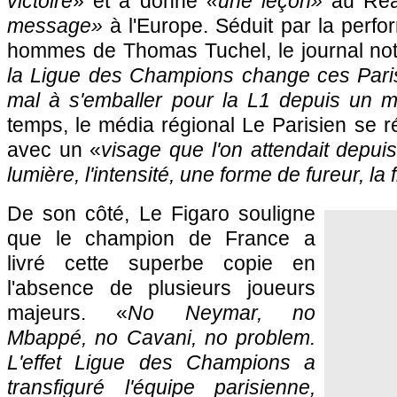
victoire
» et a donné
«une leçon»
au Real
message»
à l'Europe. Séduit par la perfo
hommes de Thomas Tuchel, le journal no
la Ligue des Champions change ces Paris
mal à s'emballer pour la L1 depuis un m
temps, le média régional Le Parisien se r
avec un «
visage que l'on attendait depuis 
lumière, l'intensité, une forme de fureur, la 
De son côté, Le Figaro souligne
que le champion de France a
livré cette superbe copie en
l'absence de plusieurs joueurs
majeurs. «
No Neymar, no
Mbappé, no Cavani, no problem.
L'effet Ligue des Champions a
transfiguré l'équipe parisienne,