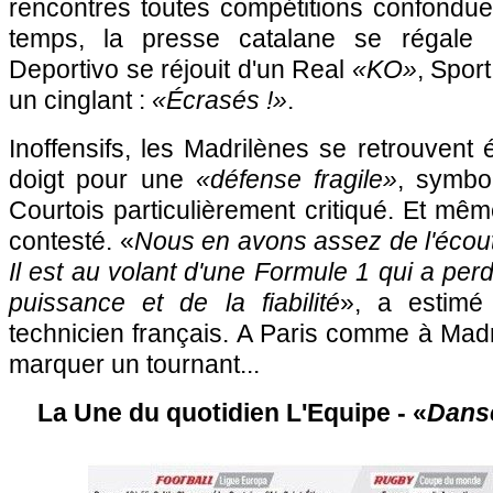
rencontres toutes compétitions confondu
temps, la presse catalane se régale
Deportivo se réjouit d'un Real
«KO»
, Spor
un cinglant :
«Écrasés !»
.
Inoffensifs, les Madrilènes se retrouvent
doigt pour une
«défense fragile»
, symbo
Courtois particulièrement critiqué. Et mê
contesté. «
Nous en avons assez de l'écouter
Il est au volant d'une Formule 1 qui a perd
puissance et de la fiabilité
», a estimé
technicien français. A Paris comme à Madr
marquer un tournant...
La Une du quotidien L'Equipe - «
Danse