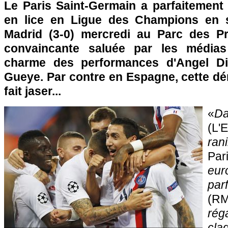
Le Paris Saint-Germain a parfaitement
en lice en Ligue des Champions en s
Madrid (3-0) mercredi au Parc des Pr
convaincante saluée par les médias
charme des performances d'Angel Di 
Gueye. Par contre en Espagne, cette d
fait jaser...
«
Da
(L'
ran
Pa
eur
par
(RM
rég
cl