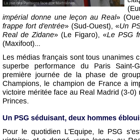
La joie des Parisiens face aux Madrilènes.
(Eu
impérial donne une leçon au Real
» (Oue
frappe fort d'entrée
» (Sud-Ouest), «
Un PS
Real de Zidane
» (Le Figaro), «
Le PSG fr
(Maxifoot)...
Les médias français sont tous unanimes ce
superbe performance du Paris Saint-G
première journée de la phase de grou
Champions, le champion de France a im
victoire méritée face au Real Madrid (3-0)
Princes.
Un PSG séduisant, deux hommes ébloui
Pour le quotidien L'Equipe, le PSG s'est