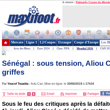
A retenir :
Palmarès Coupe du Mond
OM
PSG
Lyon
Lille
Monaco
Chelsea
Man Utd
Arsenal
Liverpool
ManCity
Ba
+ de clubs
Mercato
Ligue 1
L2/Coupes
Etranger
Coupe d'Europe
Les B
Actu des Bleus
|
Euro 2024
|
Class. FIFA
|
Mondial 2026
|
CAN 20
Sénégal : sous tension, Aliou C
griffes
Par
Youcef Touaitia
-
Actu Can, Mise en ligne: le
30/06/2019
à
17h34
Taille du texte:
Email
Imprimer
Partager:
Sous le feu des critiques après la défaite