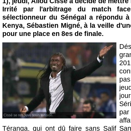
1), jeudi, Aliou Cissé a décidé de mettre
Irrité par l'arbitrage du match fa
sélectionneur du Sénégal a répondu 
Kenya, Sébastien Migné, à la veille d'un
pour une place en 8es de finale.
Dés
gra
20
con
pas 
jeu
jou
Sér
pa
Cissé se retrouve sous tension.
aff
Téranga, qui ont dû faire sans Salif Sa