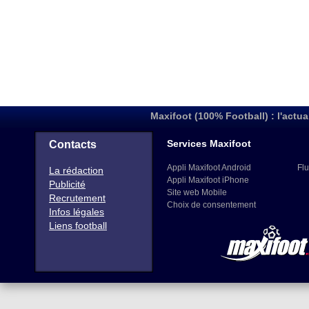
Maxifoot (100% Football) : l'actua
Services Maxifoot
Contacts
Appli Maxifoot Android
Flu
La rédaction
Appli Maxifoot iPhone
Publicité
Site web Mobile
Recrutement
Choix de consentement
Infos légales
Liens football