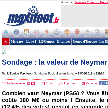
A retenir :
Palmarès Coupe du Mond
OM
PSG
Lyon
Lille
Monaco
Chelsea
Man Utd
Arsenal
Liverpool
ManCity
Ba
+ de clubs
Mercato
Ligue 1
L2/Coupes
Etranger
Coupe d'Europe
Les B
Sondage : la valeur de Neymar 
Par
L'Equipe Maxifoot
-
Sondages Foot, Mise en ligne: le
23/06/2019
à
12h30
Taille du texte:
Email
Imprimer
Partager:
Combien vaut Neymar (PSG) ? Vous êtes
coûte 180 M€ ou moins ! Ensuite, le
(12,4% des votes) revient en seconde p