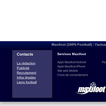
Maxifoot (100% Football) : l'actua
Services Maxifoot
Contacts
Appli Maxifoot Android
Flu
La rédaction
Appli Maxifoot iPhone
Publicité
Site web Mobile
Recrutement
Choix de consentement
Infos légales
Liens football