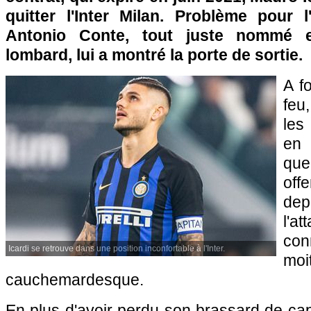
quitter l'Inter Milan. Problème pour l
Antonio Conte, tout juste nommé e
lombard, lui a montré la porte de sortie.
A f
feu,
les
en
que
off
dep
l'a
co
Icardi se retrouve dans une position inconfortable à l'Inter.
mo
cauchemardesque.
En plus d'avoir perdu son brassard de capi