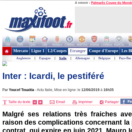
A retenir :
Palmarès Coupe du Mond
OM
PSG
Lyon
Lille
Monaco
Chelsea
Man Utd
Arsenal
Liverpool
ManCity
Ba
+ de clubs
Mercato
Ligue 1
L2/Coupes
Etranger
Coupe d'Europe
Les B
Angleterre
|
Espagne
|
Italie
|
Allemagne
|
Belgique
|
Pays-Bas
Inter : Icardi, le pestiféré
Par
Youcef Touaitia
-
Actu Italie, Mise en ligne: le
12/06/2019
à
16h35
Taille du texte:
Email
Imprimer
Partager:
Malgré ses relations très fraiches ave
raison des complications concernant la
contrat, qui expire en juin 2021, Mauro 