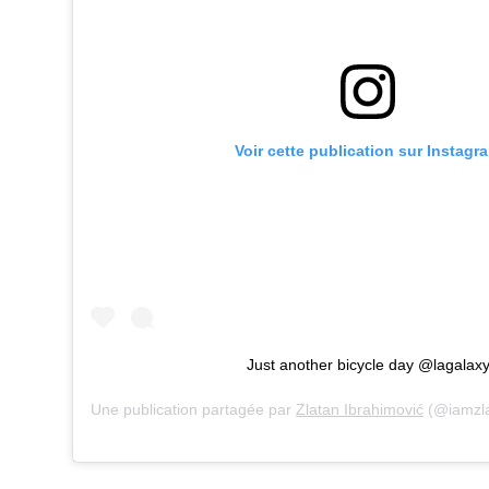
Voir cette publication sur Instagr
Just another bicycle day @lagalax
Une publication partagée par
Zlatan Ibrahimović
(@iamzla