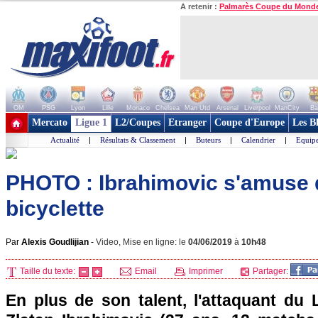
A retenir :
Palmarès Coupe du Mond
OM
PSG
Lyon
Lille
Monaco
Chelsea
Man Utd
Arsenal
Liverpool
ManCity
Ba
+ de clubs
Mercato
Ligue 1
L2/Coupes
Etranger
Coupe d'Europe
Les B
Actualité
|
Résultats & Classement
|
Buteurs
|
Calendrier
|
Equipe
PHOTO : Ibrahimovic s'amuse 
bicyclette
Par
Alexis Goudlijian
-
Video, Mise en ligne: le
04/06/2019
à
10h48
Taille du texte:
Email
Imprimer
Partager:
En plus de son talent, l'attaquant du