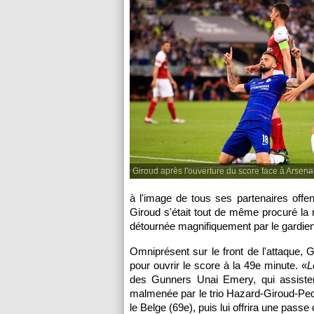
Giroud après l'ouverture du score face à Arsenal
à l'image de tous ses partenaires offe
Giroud s'était tout de même procuré la
détournée magnifiquement par le gardien 
Omniprésent sur le front de l'attaque, G
pour ouvrir le score à la 49e minute. «
L
des Gunners Unai Emery, qui assister
malmenée par le trio Hazard-Giroud-Pedr
le Belge (69e), puis lui offrira une passe