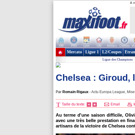
A r
OM
PSG
Lyon
Lille
Monaco
Chelsea
Ma
+ de clubs
Mercato
Ligue 1
L2/Coupes
Etran
Ligue des Champions
Chelsea : Giroud, l
Par
Romain Rigaux
-
Actu Europa League, Mise 
Taille du texte:
Email
I
Au terme d'une saison difficile, Oliv
avec une très belle prestation en fin
artisans de la victoire de Chelsea cont