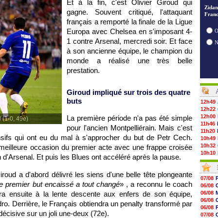
Et à la fin, c'est Olivier Giroud qui
Zidan
gagne. Souvent critiqué, l'attaquant
Franc
français a remporté la finale de la Ligue
Europa avec Chelsea en s'imposant 4-
O
1 contre Arsenal, mercredi soir. Et face
à son ancienne équipe, le champion du
monde a réalisé une très belle
prestation.
Giroud impliqué sur trois des quatre
buts
12h49
12h22
12h00
La première période n'a pas été simple
 (1-0, 49e)
11h46
pour l'ancien Montpelliérain. Mais c'est
11h20
nsifs qui ont eu du mal à s'approcher du but de Petr Cech.
10h49
10h32
 meilleure occasion du premier acte avec une frappe croisée
10h10
d'Arsenal. Et puis les Blues ont accéléré après la pause.
09h49
09h35
iroud a d'abord délivré les siens d'une belle tête plongeante
09h08
07/08
08h54
e premier but encaissé a tout changé
» , a reconnu le coach
06/08
08h32
a ensuite à la lente descente aux enfers de son équipe,
06/08
07/08
06/08
o. Derrière, le Français obtiendra un penalty transformé par
07/08
06/08
07/08
 décisive sur un joli une-deux (72e).
07/08