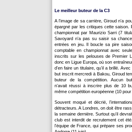
Le meilleur buteur de la C3
A l'image de sa carrière, Giroud n'a pou
épargné par les critiques cette saison. 
championnat par Maurizio Sarri (7 titula
Savoyard n'a pas su saisir sa chance
entrées en jeu. Il boucle sa pire saiso
comptable en championnat avec seul
inscrits sur les pelouses de Premier 
donc en Ligue Europa, où son entraîneur
d'en faire un titulaire, qu'il a brillé. Av
but inscrit mercredi à Bakou, Giroud ter
buteur de la compétition. Aucun but
n'avait réussi à inscrire plus de 10 
même compétition européenne (10 pour 
Souvent moqué et décrié, l'internationa
détracteurs. A Londres, on doit être rass
la semaine dernière. Surtout qu'il devrai
club est interdit de recrutement cet ét
l'équipe de France, qui prépare ses proch
Andorre (11 juin).