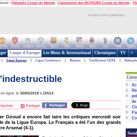
etenir :
Palmarès Coupe du Monde
-
Classement des BUTEURS Coupe du Monde
-
TA
emplacement publicitaire
n Utd
Arsenal
Liverpool
ManCity
Barca
Real
Atletico
Milan
Juve
Inter
Naples
ger
Coupe d'Europe
Les Bleus & International
Chroniques
TV
+
|
Ligue Europa
|
Ligue Conference
|
Buteurs
|
Coefficients UEFA
|
Palmarè
'indestructible
Lie
Ac
Ré
en ligne: le
30/05/2019
à
10h14
pr
de
mprimer
Partager:
Cl
Pa
ier Giroud a encore fait taire les critiques mercredi soir
Co
ale de la Ligue Europa. Le Français a été l'un des grands
re Arsenal (4-1).
Sond