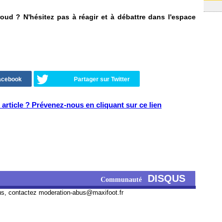
oud ? N'hésitez pas à réagir et à débattre dans l'espace
Facebook
Partager sur Twitter
article ? Prévenez-nous en cliquant sur ce lien
DISQUS
Communauté
us, contactez
moderation-abus@maxifoot.fr