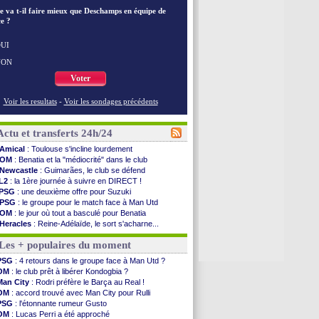
e va t-il faire mieux que Deschamps en équipe de
e ?
UI
NON
Voter
Voir les resultats
-
Voir les sondages précédents
Actu et transferts 24h/24
Amical
: Toulouse s'incline lourdement
OM
: Benatia et la "médiocrité" dans le club
Newcastle
: Guimarães, le club se défend
L2
: la 1ère journée à suivre en DIRECT !
PSG
: une deuxième offre pour Suzuki
PSG
: le groupe pour le match face à Man Utd
OM
: le jour où tout a basculé pour Benatia
Heracles
: Reine-Adélaïde, le sort s'acharne...
Monaco
: Mawissa a gravement blessé Uche
Les + populaires du moment
OM
: accord avec la Real Sociedad pour Aguerd
Barça
: Araujo va partir en prêt à Liverpool
PSG
: 4 retours dans le groupe face à Man Utd ?
OM
: Côme pousse pour Gouiri
OM
: le club prêt à libérer Kondogbia ?
Man Utd
: le groupe pour défier le PSG
Man City
: Rodri préfère le Barça au Real !
L3
: Caen premier leader
OM
: accord trouvé avec Man City pour Rulli
OM
: Højbjerg, son agent maintient le suspense
PSG
: l'étonnante rumeur Gusto
OM
: Gouiri évoque son avenir
OM
: Lucas Perri a été approché