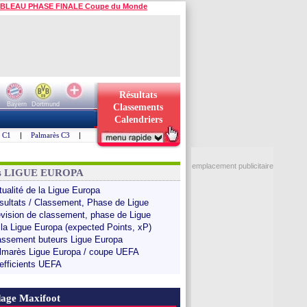
BLEAU PHASE FINALE Coupe du Monde
Résultats
Bayern
Dortmund
Classements
Calendriers
s C1
|
Palmarès C3
|
emplacement publicitaire
ns LIGUE EUROPA
tualité de la Ligue Europa
sultats / Classement, Phase de Ligue
évision de classement, phase de Ligue
 la Ligue Europa (expected Points, xP)
assement buteurs Ligue Europa
lmarès Ligue Europa / coupe UEFA
efficients UEFA
age Maxifoot