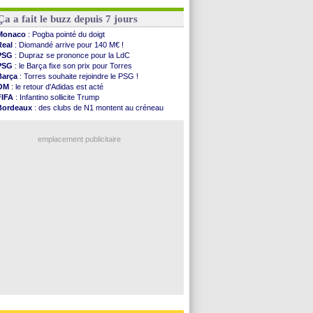
Leipzig
: le transfert d'Asllani tombe à l'eau
OM
: une offre pour Bulka
L3
: 1ère utilisation du Football Video Support
Ouganda
: Owori battu à mort à Kampala
Ça a fait le buzz depuis 7 jours
OM
: Benatia envoie une pique à Longoria
illarreal
: Al-Ahli veut Pape Gueye
Monaco
: Pogba pointé du doigt
Lyon
: la dernière saison de Fonseca ?
Real
: Diomandé arrive pour 140 M€ !
OM
: un nouveau prétendant pour Højbjerg
PSG
: Dupraz se prononce pour la LdC
Brest
: un gardien norvégien en approche ?
PSG
: le Barça fixe son prix pour Torres
OM
: McCourt a versé 120 M€ en 2026
Barça
: Torres souhaite rejoindre le PSG !
OM
: le retour d'Adidas est acté
Voir les brèves précédentes
FIFA
: Infantino sollicite Trump
Bordeaux
: des clubs de N1 montent au créneau
Argentine
: quand Medina recadre... sa mère
Real
: le démenti de Leipzig pour Diomandé
emplacement publicitaire