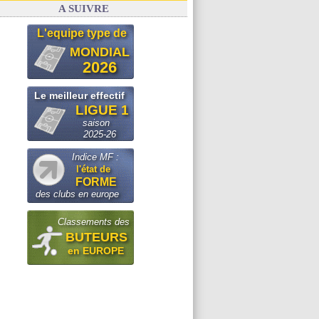
A SUIVRE
L'equipe type de
MONDIAL
2026
Le meilleur effectif
LIGUE 1
saison
2025-26
Indice MF :
l'état de
FORME
des clubs en europe
Classements des
BUTEURS
en EUROPE