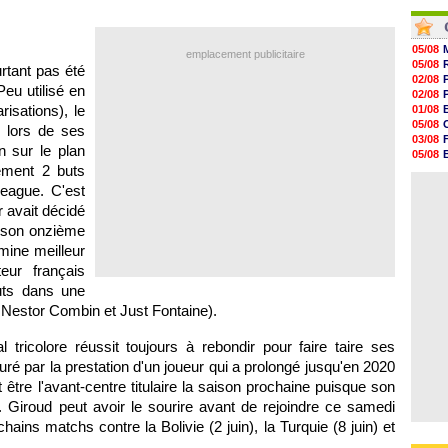
07/08
06/08
07/08
06/08
07/08
07/08
V
05/08
emplacement publicitaire
07/08
05/08
rtant pas été
07/08
02/08
Peu utilisé en
07/08
02/08
07/08
risations), le
01/08
05/08
 lors de ses
03/08
n sur le plan
05/08
ement 2 buts
03/08
03/08
League. C'est
 avait décidé
ec son onzième
mine meilleur
eur français
buts dans une
Nestor Combin et Just Fontaine).
l tricolore réussit toujours à rebondir pour faire taire ses
uré par la prestation d'un joueur qui a prolongé jusqu'en 2020
t être l'avant-centre titulaire la saison prochaine puisque son
é. Giroud peut avoir le sourire avant de rejoindre ce samedi
ains matchs contre la Bolivie (2 juin), la Turquie (8 juin) et