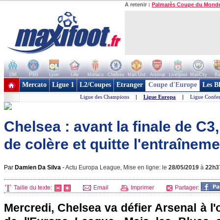
A retenir :
Palmarès Coupe du Mond
OM
PSG
Lyon
Lille
Monaco
Chelsea
Man Utd
Arsenal
Liverpool
ManCity
Ba
+ de clubs
Mercato
Ligue 1
L2/Coupes
Etranger
Coupe d'Europe
Les B
Ligue des Champions
|
Ligue Europa
|
Ligue Confe
Chelsea : avant la finale de C3
de colère et quitte l'entraîneme
Par
Damien Da Silva
-
Actu Europa League, Mise en ligne: le
28/05/2019
à
22h3
Taille du texte:
Email
Imprimer
Partager:
Mercredi, Chelsea va défier Arsenal à l'