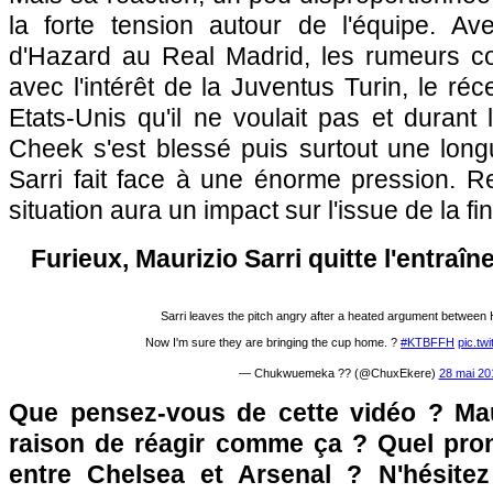
la forte tension autour de l'équipe. Av
d'Hazard au Real Madrid, les rumeurs c
avec l'intérêt de la Juventus Turin, le ré
Etats-Unis qu'il ne voulait pas et durant
Cheek s'est blessé puis surtout une long
Sarri fait face à une énorme pression. Re
situation aura un impact sur l'issue de la fin
Furieux, Maurizio Sarri quitte l'entraî
Sarri leaves the pitch angry after a heated argument between 
Now I'm sure they are bringing the cup home. ?
#KTBFFH
pic.tw
— Chukwuemeka ?? (@ChuxEkere)
28 mai 20
Que pensez-vous de cette vidéo ? Mauri
raison de réagir comme ça ? Quel prono
entre Chelsea et Arsenal ? N'hésitez