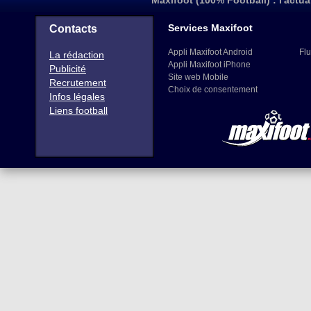
Maxifoot (100% Football) : l'actua
Services Maxifoot
Contacts
Appli Maxifoot Android
Flu
La rédaction
Appli Maxifoot iPhone
Publicité
Site web Mobile
Recrutement
Choix de consentement
Infos légales
Liens football