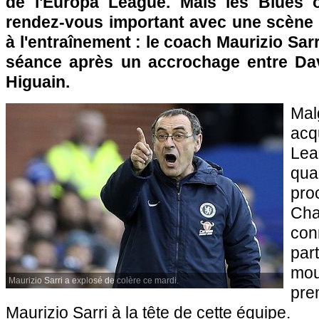
de l'Europa League. Mais les Blues 
rendez-vous important avec une scène 
à l'entraînement : le coach Maurizio Sarri
séance après un accrochage entre Dav
Higuain.
Ma
ac
Le
qua
pr
Cha
co
par
mou
Maurizio Sarri a explosé de colère ce mardi.
pr
Maurizio Sarri à la tête de cette équipe.