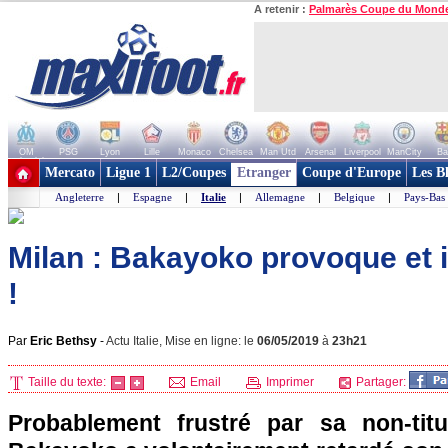
A retenir :
Palmarès Coupe du Mond
OM
PSG
Lyon
Lille
Monaco
Chelsea
Man Utd
Arsenal
Liverpool
ManCity
Ba
+ de clubs
Mercato
Ligue 1
L2/Coupes
Etranger
Coupe d'Europe
Les B
Angleterre
|
Espagne
|
Italie
|
Allemagne
|
Belgique
|
Pays-Bas
Milan : Bakayoko provoque et 
!
Par
Eric Bethsy
-
Actu Italie, Mise en ligne: le
06/05/2019
à
23h21
Taille du texte:
Email
Imprimer
Partager:
Probablement frustré par sa non-titu