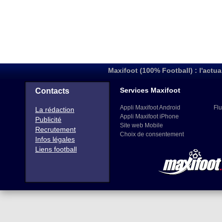
Maxifoot (100% Football) : l'actua
Services Maxifoot
Contacts
Appli Maxifoot Android
Flu
La rédaction
Appli Maxifoot iPhone
Publicité
Site web Mobile
Recrutement
Choix de consentement
Infos légales
Liens football