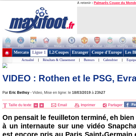
A retenir :
Palmarès Coupe du Mond
OM
PSG
Lyon
Lille
Monaco
Chelsea
Man Utd
Arsenal
Liverpool
ManCity
Ba
+ de clubs
Mercato
Ligue 1
L2/Coupes
Etranger
Coupe d'Europe
Les B
Actualité
|
Résultats & Classement
|
Buteurs
|
Calendrier
|
Equipe
VIDEO : Rothen et le PSG, Evra 
Par
Eric Bethsy
-
Video, Mise en ligne: le
18/03/2019
à
23h27
Taille du texte:
Email
Imprimer
Partager:
On pensait le feuilleton terminé, eh bie
à un internaute sur une vidéo Snapchat
est encore pris au Paris Saint-Germain