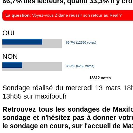
66,7% des lecteurs, quand 33,3% n'y cro
La question
: Voyez-vous Zidane réussir son retour au Real ?
OUI
66,7% (12550 votes)
NON
33,3% (6262 votes)
18812 votes
Sondage réalisé du mercredi 13 mars 18
13h55 sur maxifoot.fr
Retrouvez tous les sondages de Maxifo
sondage et n'hésitez pas à donner votre
le sondage en cours, sur l'accueil de Ma