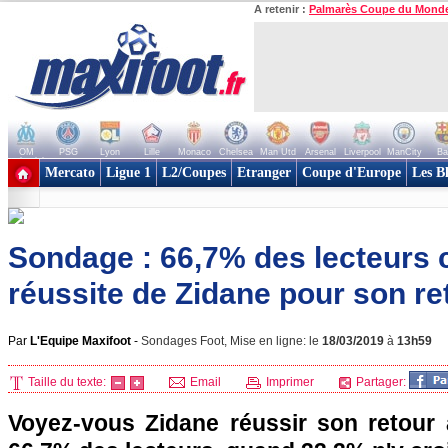
A retenir :
Palmarès Coupe du Mond
OM
PSG
Lyon
Lille
Monaco
Chelsea
Man Utd
Arsenal
Liverpool
ManCity
Ba
+ de clubs
Mercato
Ligue 1
L2/Coupes
Etranger
Coupe d'Europe
Les B
Sondage : 66,7% des lecteurs c
réussite de Zidane pour son re
Par
L'Equipe Maxifoot
-
Sondages Foot, Mise en ligne: le
18/03/2019
à
13h59
Taille du texte:
Email
Imprimer
Partager:
Voyez-vous Zidane réussir son retour