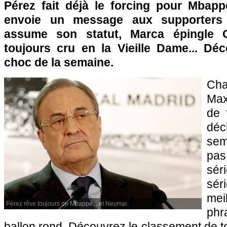
Pérez fait déjà le forcing pour Mbap
envoie un message aux supporters
assume son statut, Marca épingle G
toujours cru en la Vieille Dame... Dé
choc de la semaine.
Ch
Max
de 
dé
sem
pa
sé
sér
mei
Pérez rêve toujours de Mbappé... et Neymar.
phr
ballon rond. Découvrez le classement de to