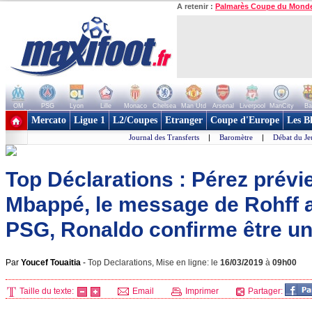
A retenir :
Palmarès Coupe du Mond
OM
PSG
Lyon
Lille
Monaco
Chelsea
Man Utd
Arsenal
Liverpool
ManCity
Ba
+ de clubs
Mercato
Ligue 1
L2/Coupes
Etranger
Coupe d'Europe
Les B
Journal des Transferts
|
Baromètre
|
Débat du Je
Top Déclarations : Pérez prévi
Mbappé, le message de Rohff 
PSG, Ronaldo confirme être un
Par
Youcef Touaitia
-
Top Declarations, Mise en ligne: le
16/03/2019
à
09h00
Taille du texte:
Email
Imprimer
Partager: