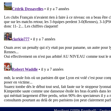
Maxifoot (100% Football) : l'actua