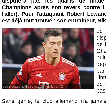
disputera pas les quarts de final
Champions après son revers contre Li
l'aller). Pour l'attaquant Robert Lewa
est déjà tout trouvé : son entraîneur, Ni
Le
dis
de 
Cha
hui
dep
par
l'In
de f
Lewandowski ne digère pas l'élimination en C1.
pas 
Sans génie, le club allemand n'a jamais