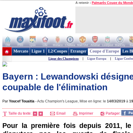
A retenir :
Palmarès Coupe du Mond
OM
PSG
Lyon
Lille
Monaco
Chelsea
Man Utd
Arsenal
Liverpool
ManCity
Ba
+ de clubs
Mercato
Ligue 1
L2/Coupes
Etranger
Coupe d'Europe
Les B
Ligue des Champions
|
Ligue Europa
|
Ligue Confe
Bayern : Lewandowski désigne 
coupable de l'élimination
Par
Youcef Touaitia
-
Actu Champion's League, Mise en ligne: le
14/03/2019
à
1
Taille du texte:
Email
Imprimer
Partager:
Pour la première fois depuis 2011, l