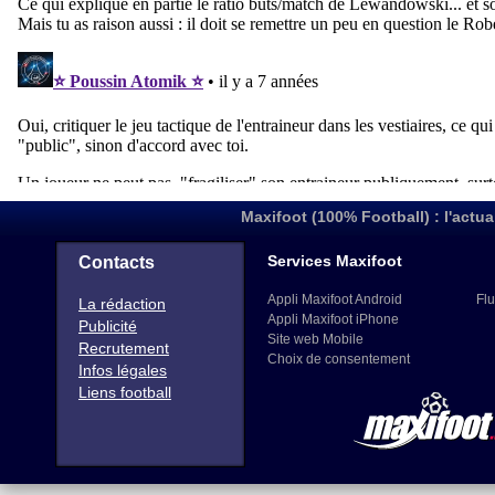
Maxifoot (100% Football) : l'actua
Services Maxifoot
Contacts
Appli Maxifoot Android
Flu
La rédaction
Appli Maxifoot iPhone
Publicité
Site web Mobile
Recrutement
Choix de consentement
Infos légales
Liens football