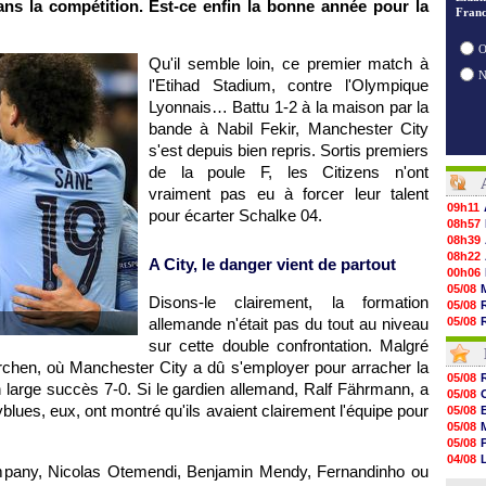
s la compétition. Est-ce enfin la bonne année pour la
Franc
O
Qu'il semble loin, ce premier match à
l'Etihad Stadium, contre l'Olympique
Lyonnais… Battu 1-2 à la maison par la
bande à Nabil Fekir, Manchester City
s'est depuis bien repris. Sortis premiers
de la poule F, les Citizens n'ont
vraiment pas eu à forcer leur talent
09h11
pour écarter Schalke 04.
08h57
08h39
08h22
A City, le danger vient de partout
00h06
05/08
Disons-le clairement, la formation
05/08
allemande n'était pas du tout au niveau
05/08
05/08
sur cette double confrontation. Malgré
05/08
chen, où Manchester City a dû s'employer pour arracher la
05/08
05/08
 un large succès 7-0. Si le gardien allemand, Ralf Fährmann, a
05/08
05/08
05/08
blues, eux, ont montré qu'ils avaient clairement l'équipe pour
05/08
05/08
05/08
05/08
05/08
05/08
04/08
05/08
mpany, Nicolas Otemendi, Benjamin Mendy, Fernandinho ou
04/08
05/08