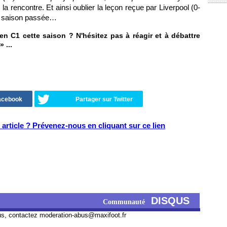
 la rencontre. Et ainsi oublier la leçon reçue par Liverpool (0-
la saison passée…
 en C1 cette saison ? N'hésitez pas à réagir et à débattre
» ...
Facebook
Partager sur Twitter
article ? Prévenez-nous en cliquant sur ce lien
DISQUS
Communauté
us, contactez
moderation-abus@maxifoot.fr