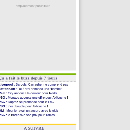
EdF
: Infantino complimente Mbappé
VIDEO
: le joli but de Greenwood avec le Fener !
emplacement publicitaire
CdM 2030
: une promesse d'Infantino au Maroc ...
PSG
: la compo pour le premier match amical
Newcastle
: Jaissle est le nouveau coach (off.)
Real
: une nouvelle offre pour Vinicius
Amical
: l'OM domine Al-Shahaniya
Voir les brèves précédentes
Ça a fait le buzz depuis 7 jours
Liverpool
: Barcola, Carragher ne comprend pas
Tottenham
: De Zerbi annonce une "bombe"
Real
: City annonce la couleur pour Rodri
PSG
: Monaco accepte une offre pour Akliouche !
PSG
: Dupraz se prononce pour la LdC
PSG
: c'est bouclé pour Akliouche !
OM
: Meunier avait un accord avec le club
PSG
: le Barça fixe son prix pour Torres
Barça
: Torres souhaite rejoindre le PSG !
FIFA
: Infantino sollicite Trump
A SUIVRE