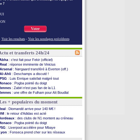
e ?
UI
NON
Voter
Voir les resultats
-
Voir les sondages précédents
Actu et transferts 24h/24
Abha
: c'est fait pour Fekir (officiel)
Real
: réponse imminente de Vinicius
Arsenal
: Nørgaard transféré à Everton (off.)
Al-Ahli
: Deschamps a discuté !
PSG
: Luis Enrique satisfait malgré tout
Monaco
: Pogba pointé du doigt
Rennes
: Zabiri n'est pas fan de la L1
Rennes
: une offre de Fulham pour Aït Boudlal
VIDEO
: Thomasson et Cresswell réconciliés
Les + populaires du moment
Dunkerque
: Nzonzi avait des pistes en L1
Lyon
: Mangala sur le départ
Real
: Diomandé arrive pour 140 M€ !
Amical
: Arsenal s'incline face au Real Betis
OM
: le retour d'Adidas est acté
Amical
: lourde défaite pour le PSG
Bordeaux
: des clubs de N1 montent au créneau
Man City
: Maresca flou pour Reijnders
Monaco
: Pogba pointé du doigt
LdC
: Fenerbahçe prend une belle option
PSG
: Liverpool accélère pour Mbaye
Al-Diriyah
: Mbemba arrive libre (officiel)
Lyon
: Fonseca prend cher sur les réseaux
Atletico
: le plan d'Alvarez à son retour
Trabzonspor
: une annonce pour Salah !
Amical
: premier succès pour Brest