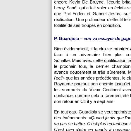
encore Kevin De Bruyne, l'écurie brit
Leroy Sané, qui a fait voler en éclats 
que Phil Foden et Gabriel Jesus, sur
réalisation. Une profondeur d'effectif te
totalité de ses troupes en condition.
P. Guardiola – «
on va essayer de gag
Bien évidemment, il faudra se montrer 
face à un adversaire bien plus con
Schalke. Mais avec cette qualification tr
le prochain tour, le dernier champion
avance doucement et très sûrement. M
l'oeil
» que les années précédentes, le cl
Royaume poursuit son chemin jusqu'ici
les sommets du Vieux Continent avec
confiance, comme cela a rarement été 
son retour en C1 il y a sept ans.
En tout cas, Guardiola se veut optimiste
des événements. «
Quand je dis que l'o
va pas se battre. C'est plus en tant que 
C'est bien d'être en quarts à nouveau