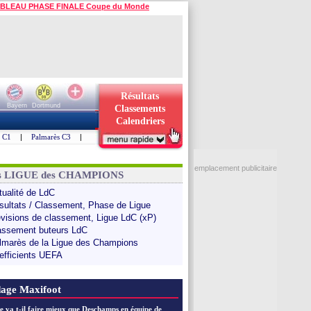
BLEAU PHASE FINALE Coupe du Monde
Résultats
Bayern
Dortmund
Classements
Calendriers
s C1
|
Palmarès C3
|
emplacement publicitaire
ns LIGUE des CHAMPIONS
tualité de LdC
sultats / Classement, Phase de Ligue
évisions de classement, Ligue LdC (xP)
assement buteurs LdC
lmarès de la Ligue des Champions
efficients UEFA
age Maxifoot
e va t-il faire mieux que Deschamps en équipe de