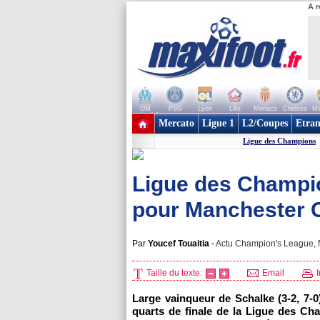
A r
OM
PSG
Lyon
Lille
Monaco
Chelsea
Ma
+ de clubs
Mercato
Ligue 1
L2/Coupes
Etran
Ligue des Champions
Ligue des Champio
pour Manchester C
Par
Youcef Touaitia
-
Actu Champion's League, M
Taille du texte:
Email
I
Large vainqueur de Schalke (3-2, 7-0
quarts de finale de la Ligue des Cha