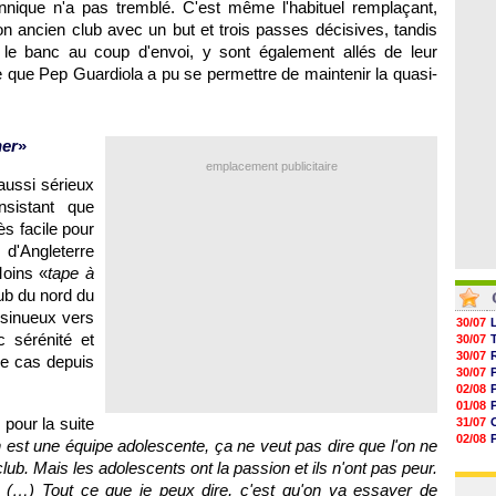
annique n'a pas tremblé. C'est même l'habituel remplaçant,
04/08
05/08
son ancien club avec un but et trois passes décisives, tandis
05/08
05/08
 le banc au coup d'envoi, y sont également allés de leur
05/08
lle que Pep Guardiola a pu se permettre de maintenir la quasi-
05/08
05/08
ner
»
emplacement publicitaire
aussi sérieux
sistant que
ès facile pour
 d'Angleterre
oins «
tape à
ub du nord du
 sinueux vers
30/07
 sérénité et
30/07
30/07
le cas depuis
30/07
02/08
01/08
 pour la suite
31/07
02/08
n est une équipe adolescente, ça ne veut pas dire que l'on ne
01/08
club. Mais les adolescents ont la passion et ils n'ont pas peur.
03/08
. (…) Tout ce que je peux dire, c'est qu'on va essayer de