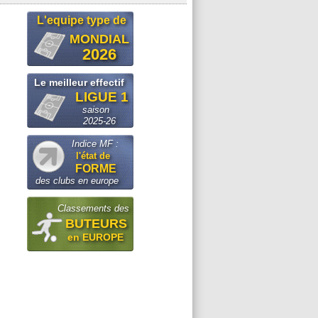
L'equipe type de
MONDIAL
2026
Le meilleur effectif
LIGUE 1
saison
2025-26
Indice MF :
l'état de
FORME
des clubs en europe
Classements des
BUTEURS
en EUROPE