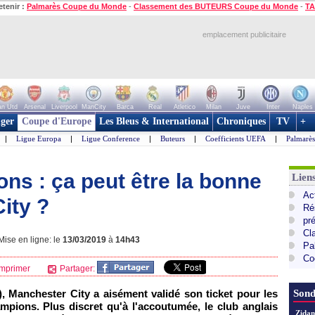
etenir :
Palmarès Coupe du Monde
-
Classement des BUTEURS Coupe du Monde
-
TA
emplacement publicitaire
n Utd
Arsenal
Liverpool
ManCity
Barca
Real
Atletico
Milan
Juve
Inter
Naples
ger
Coupe d'Europe
Les Bleus & International
Chroniques
TV
+
|
Ligue Europa
|
Ligue Conference
|
Buteurs
|
Coefficients UEFA
|
Palmarè
ns : ça peut être la bonne
Lie
Ac
ity ?
Ré
pr
Cl
ise en ligne: le
13/03/2019
à
14h43
Pa
Co
mprimer
Partager:
), Manchester City a aisément validé son ticket pour les
Sond
mpions. Plus discret qu'à l'accoutumée, le club anglais
Zidan