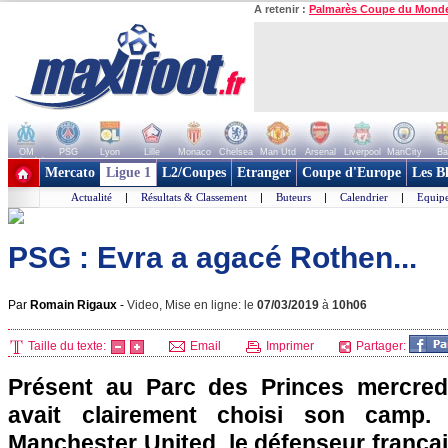
A retenir :
Palmarès Coupe du Mond
OM
PSG
Lyon
Lille
Monaco
Chelsea
Man Utd
Arsenal
Liverpool
ManCity
Ba
+ de clubs
Mercato
Ligue 1
L2/Coupes
Etranger
Coupe d'Europe
Les B
Actualité
|
Résultats & Classement
|
Buteurs
|
Calendrier
|
Equipe
PSG : Evra a agacé Rothen...
Par
Romain Rigaux
-
Video, Mise en ligne: le
07/03/2019
à
10h06
Taille du texte:
Email
Imprimer
Partager:
Présent au Parc des Princes mercredi
avait clairement choisi son camp.
Manchester United, le défenseur français