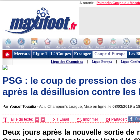
A retenir :
Palmarès Coupe du Mond
OM
PSG
Lyon
Lille
Monaco
Chelsea
Man Utd
Arsenal
Liverpool
ManCity
Ba
+ de clubs
Mercato
Ligue 1
L2/Coupes
Etranger
Coupe d'Europe
Les B
Ligue des Champions
|
Ligue Europa
|
Ligue Confe
PSG : le coup de pression des
après la désillusion contre les
Par
Youcef Touaitia
-
Actu Champion's League, Mise en ligne: le
08/03/2019
à
1
Taille du texte:
Email
Imprimer
Partager:
Deux jours après la nouvelle sortie de r