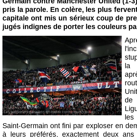
Germain contre Manchester United (1-3)
pris la parole. En colère, les plus ferven
capitale ont mis un sérieux coup de pr
jugés indignes de porter les couleurs pa
Ap
l'i
stup
la 
aprè
rou
Uni
de 
Lig
Les supporters parisiens en colère contre leurs joueurs.
les
Saint-Germain ont fini par exploser en d
à leurs préférés, exactement deux ans