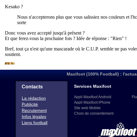
Maxifoot (100% Football) : l'actua
Services Maxifoot
Contacts
Appli Maxifoot Android
Flu
La rédaction
Appli Maxifoot iPhone
Publicité
Site web Mobile
Recrutement
Choix de consentement
Infos légales
Liens football