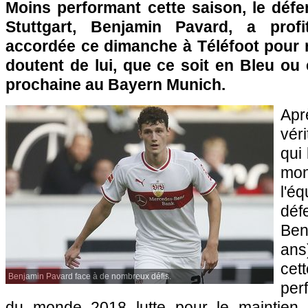
Moins performant cette saison, le défe
Stuttgart, Benjamin Pavard, a profi
accordée ce dimanche à Téléfoot pour 
doutent de lui, que ce soit en Bleu ou
prochaine au Bayern Munich.
Ap
vér
qui 
mon
l'é
déf
Be
ans
ce
Benjamin Pavard face à de nombreux défis.
per
du monde 2018 lutte pour le maintien