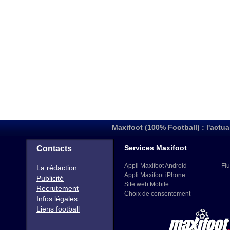
Maxifoot (100% Football) : l'actua
Services Maxifoot
Contacts
Appli Maxifoot Android
Flu
La rédaction
Appli Maxifoot iPhone
Publicité
Site web Mobile
Recrutement
Choix de consentement
Infos légales
Liens football