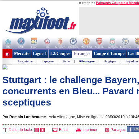
A retenir :
Palmarès Coupe du Mond
OM
PSG
Lyon
Lille
Monaco
Chelsea
Man Utd
Arsenal
Liverpool
ManCity
Ba
+ de clubs
Mercato
Ligue 1
L2/Coupes
Etranger
Coupe d'Europe
Les B
Angleterre
|
Espagne
|
Italie
|
Allemagne
|
Belgique
|
Pays-Bas
Stuttgart : le challenge Bayer
concurrents en Bleu... Pavard
sceptiques
Par
Romain Lantheaume
-
Actu Allemagne, Mise en ligne: le
03/03/2019
à
13h4
Taille du texte:
Email
Imprimer
Partager: