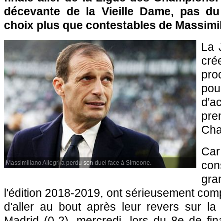
décevante de la Vieille Dame, pas du
choix plus que contestables de Massimili
La 
crée
pro
po
d'
pr
Cha
Ca
con
Massimiliano Allegri a perdu son duel face à Simeone.
gr
l'édition 2018-2019, ont sérieusement co
d'aller au bout après leur revers sur la 
Madrid (0-2), mercredi, lors du 8e de fina