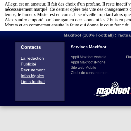
Maxifoot (100% Football) : l'actua
Services Maxifoot
Contacts
Appli Maxifoot Android
Flu
La rédaction
Appli Maxifoot iPhone
Publicité
Site web Mobile
Recrutement
Choix de consentement
Infos légales
Liens football