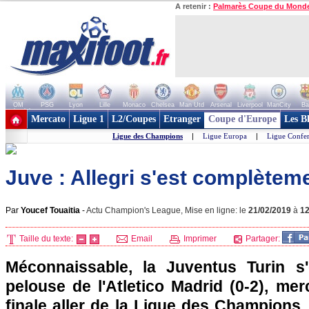
A retenir :
Palmarès Coupe du Mond
OM
PSG
Lyon
Lille
Monaco
Chelsea
Man Utd
Arsenal
Liverpool
ManCity
Ba
+ de clubs
Mercato
Ligue 1
L2/Coupes
Etranger
Coupe d'Europe
Les B
Ligue des Champions
|
Ligue Europa
|
Ligue Confe
Juve : Allegri s'est complèteme
Par
Youcef Touaitia
-
Actu Champion's League, Mise en ligne: le
21/02/2019
à
1
Taille du texte:
Email
Imprimer
Partager:
Méconnaissable, la Juventus Turin s'
pelouse de l'Atletico Madrid (0-2), mer
finale aller de la Ligue des Champions.