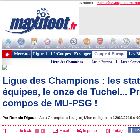
A retenir :
Palmarès Coupe du Mond
OM
PSG
Lyon
Lille
Monaco
Chelsea
Man Utd
Arsenal
Liverpool
ManCity
Ba
+ de clubs
Mercato
Ligue 1
L2/Coupes
Etranger
Coupe d'Europe
Les B
Ligue des Champions
|
Ligue Europa
|
Ligue Confe
Ligue des Champions : les stat
équipes, le onze de Tuchel... P
compos de MU-PSG !
Par
Romain Rigaux
-
Actu Champion's League, Mise en ligne: le
12/02/2019
à
0
Taille du texte:
Email
Imprimer
Partager: