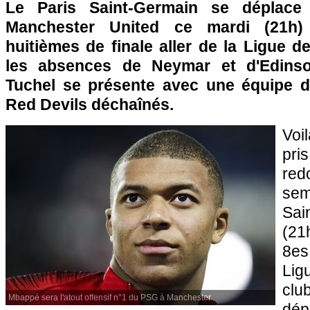
Le Paris Saint-Germain se déplace 
Manchester United ce mardi (21h)
huitièmes de finale aller de la Ligue 
les absences de Neymar et d'Edins
Tuchel se présente avec une équipe d
Red Devils déchaînés.
Voi
pri
red
sem
Sai
(21
8es
Lig
clu
Mbappé sera l'atout offensif n°1 du PSG à Manchester
dép