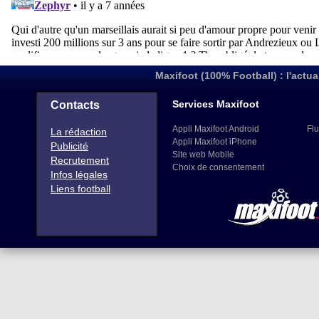
Maxifoot (100% Football) : l'actua
Services Maxifoot
Contacts
Appli Maxifoot Android
Flu
La rédaction
Appli Maxifoot iPhone
Publicité
Site web Mobile
Recrutement
Choix de consentement
Infos légales
Liens football