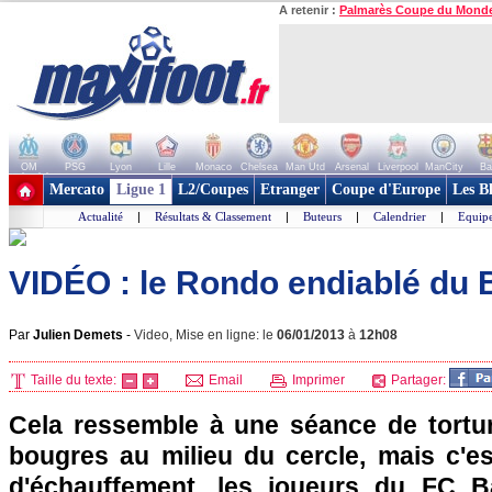
A retenir :
Palmarès Coupe du Mond
OM
PSG
Lyon
Lille
Monaco
Chelsea
Man Utd
Arsenal
Liverpool
ManCity
Ba
+ de clubs
Mercato
Ligue 1
L2/Coupes
Etranger
Coupe d'Europe
Les B
Actualité
|
Résultats & Classement
|
Buteurs
|
Calendrier
|
Equipe
VIDÉO : le Rondo endiablé du 
Par
Julien Demets
-
Video, Mise en ligne: le
06/01/2013
à
12h08
Taille du texte:
Email
Imprimer
Partager:
Cela ressemble à une séance de tortu
bougres au milieu du cercle, mais c'es
d'échauffement, les joueurs du FC B