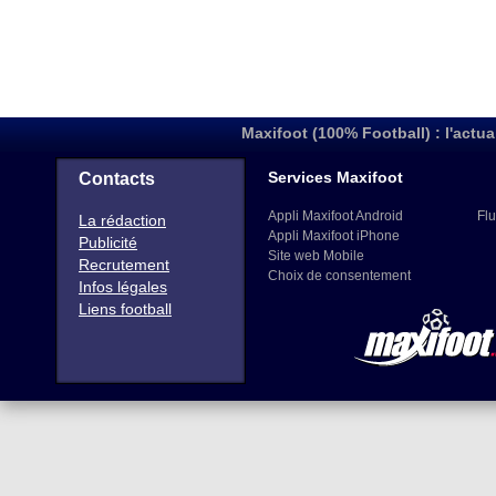
Maxifoot (100% Football) : l'actua
Services Maxifoot
Contacts
Appli Maxifoot Android
Flu
La rédaction
Appli Maxifoot iPhone
Publicité
Site web Mobile
Recrutement
Choix de consentement
Infos légales
Liens football