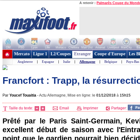
A retenir :
Palmarès Coupe du Mond
OM
PSG
Lyon
Lille
Monaco
Chelsea
Man Utd
Arsenal
Liverpool
ManCity
Ba
+ de clubs
Mercato
Ligue 1
L2/Coupes
Etranger
Coupe d'Europe
Les B
Angleterre
|
Espagne
|
Italie
|
Allemagne
|
Belgique
|
Pays-Bas
Francfort : Trapp, la résurrecti
Par
Youcef Touaitia
-
Actu Allemagne, Mise en ligne: le
01/12/2018
à
15h15
Taille du texte:
Email
Imprimer
Partager:
Prêté par le Paris Saint-Germain, Kev
excellent début de saison avec l'Eintra
point que le gardien pourrait bien décid