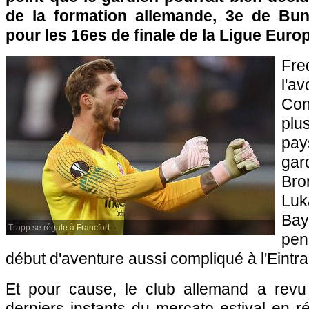
de la formation allemande, 3e de Bund
pour les 16es de finale de la Ligue Euro
Fre
l'
Co
plu
pay
gar
Bro
Luk
Bay
Trapp se régale à Francfort.
pen
début d'aventure aussi compliqué à l'Eintra
Et pour cause, le club allemand a revu
derniers instants du mercato estival en 