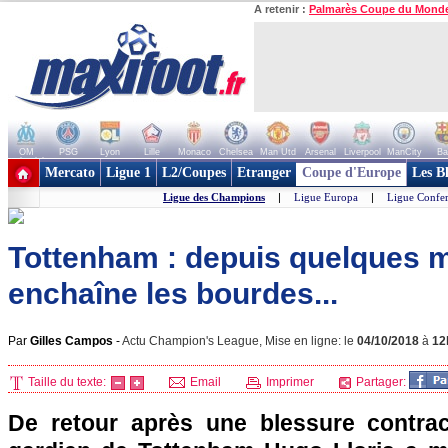
A retenir :
Palmarès Coupe du Mond
OM
PSG
Lyon
Lille
Monaco
Chelsea
Man Utd
Arsenal
Liverpool
ManCity
Ba
+ de clubs
Mercato
Ligue 1
L2/Coupes
Etranger
Coupe d'Europe
Les B
Ligue des Champions
|
Ligue Europa
|
Ligue Confe
Tottenham : depuis quelques m
enchaîne les bourdes...
Par
Gilles Campos
-
Actu Champion's League, Mise en ligne: le
04/10/2018
à
12
Taille du texte:
Email
Imprimer
Partager:
De retour après une blessure contrac