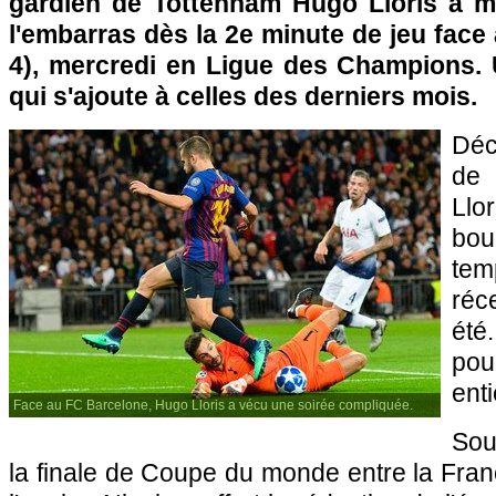
gardien de Tottenham Hugo Lloris a m
l'embarras dès la 2e minute de jeu face
4), mercredi en Ligue des Champions. 
qui s'ajoute à celles des derniers mois.
Déc
de
Ll
bou
te
réc
été
pou
enti
Face au FC Barcelone, Hugo Lloris a vécu une soirée compliquée.
Sou
la finale de Coupe du monde entre la Franc